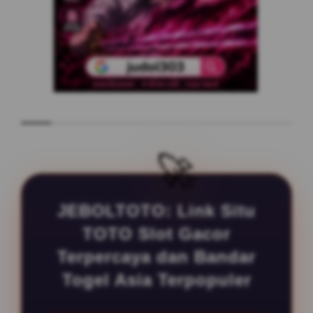
JEBOLTOTO: Link Situ
TOTO Slot Gacor
Terpercaya dan Bandar
Togel Asia Terpopuler