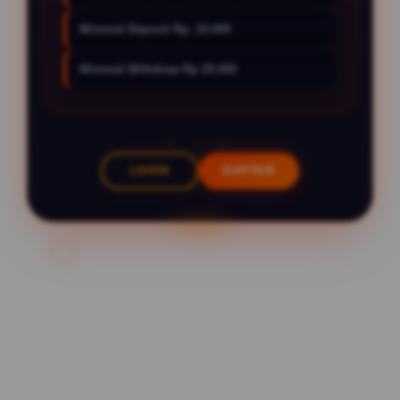
Minimal Deposit Rp. 10.000
Minimal Withdraw Rp 25.000
LOGIN
DAFTAR
Layer Popup Close
JEBOLTOTO: Link Situ
TOTO Slot Gacor Terpercaya
dan Bandar Togel Asia
Terpopuler