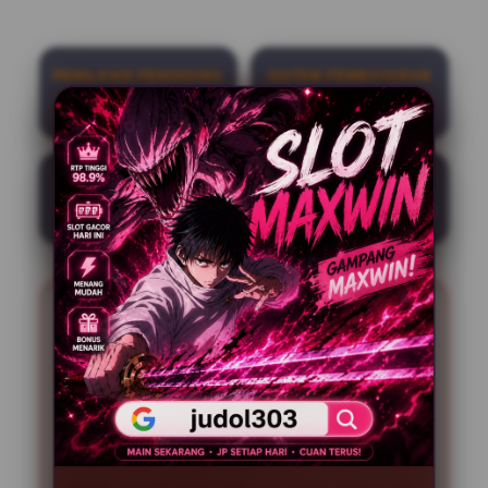
PENILAIAN PENGGUNA
SISTEM PEMBAYARAN
120.123.003
5 Metode
LAYANAN SUPPORT
SISTEM
24/7
Pragmatic Play
JEBOLTOTO
adalah bandar togel Asia terpopuler
dan link situs TOTO slot gacor terpercaya. Kami
menyediakan pasaran togel resmi terlengkap,
game slot online gampang menang, serta
transaksi aman dengan layanan online 24 jam
nonstop setiap hari!