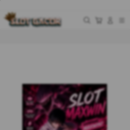
Skip
to
content
Cari
Troli
Login
Navigation
Buka Info Lebih Lanjut