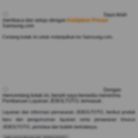
Saya telah
membaca dan setuju dengan
Kebijakan Privasi
Samsung.com
Centang kotak ini untuk melanjutkan ke Samsung.com.
Dengan
mencentang kotak ini, berarti saya bersedia menerima
Pembaruan Layanan JEBOLTOTO, termasuk:
Layanan dan informasi pemasaran JEBOLTOTO, berikut produk
baru dan pengumuman layanan serta penawaran khusus
JEBOLTOTO, peristiwa dan buletin berkalanya.