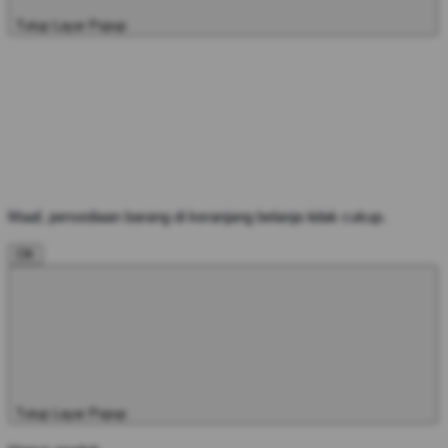
Tutup Layar Popup
Maaf, persediaan barang di keranjang belanja tidak cukup.
OK
Tutup Layar Popup