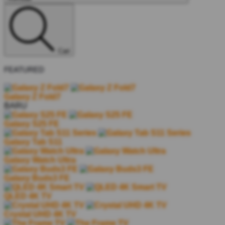
Cari
FEATURED
Galaxy Z Fold7
BARU
Galaxy S25 FE
Galaxy Tab S11
Galaxy Watch Ultra
Galaxy Buds3 FE
QLED 4K TV
Crystal UHD 4K TV