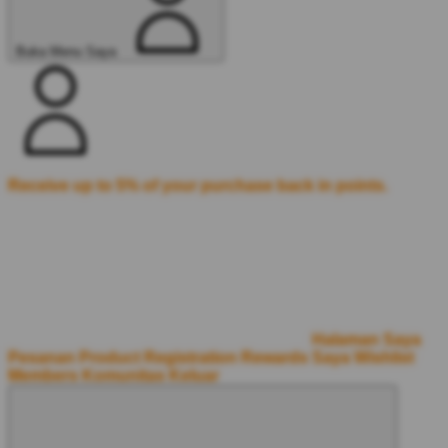
Buka Menu Saya
Receive up to 5% of your purchase back in points.
Halaman Saya
Pesanan
Product Registration
Rewards Saya
Wishlist
Members
Komunitas
Keluar