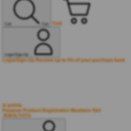
Troli
Cari
Cari
Login/Sign-Up
Login/Sign-Up
Receive up to 5% of your purchase back
in points.
Pesanan
Product Registration
Members
Slot
JEBOLTOTO