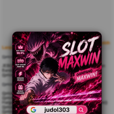
Buka Info Lebih
Lanjut
Tutup Info Lebih Lanjut
{{priceAnchor.priceWrapper.info.noLineOrignal}}
JEBOLTOTO: Link Situ TOTO Slot Gacor Terpercaya dan
Bandar Togel Asia Terpopuler
{{priceAnchor.priceWrapper.info.totalPriceMonthly}}
{{priceAnchor.priceWrapper.info.ceExchangePrice}}
{{priceAnchor.priceWrapper.info.orignalPriceAddText}}
{{priceAnchor.priceWrapper.info.lowestWasPricetext}}
Harga awal:
{{priceAnchor.priceWrapper.info.orignalPrice}}
{{priceAnchor.priceWrapper.info.savePrice}}
{{priceAnchor.priceWrapper.info.disclaimer}}