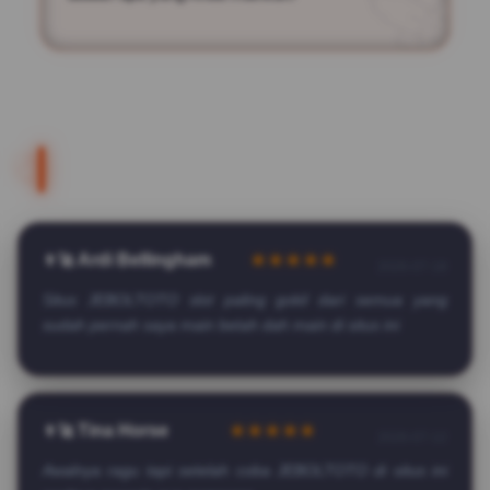
ULASAN TERBARU KOMUNITAS
JEBOLTOTO
Ardi Bellingham
★★★★★
2026-07-18
Situs JEBOLTOTO slot paling gokil dari semua yang
sudah pernah saya main betah dah main di situs ini
Tina Horse
★★★★★
2026-07-12
Awalnya ragu tapi setelah coba JEBOLTOTO di situs ini