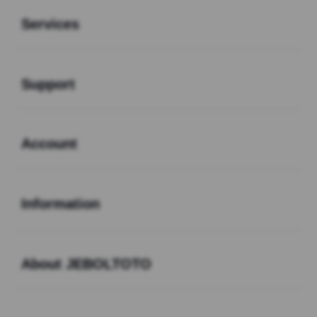
Buka
Services
Buka
Support
Buka
Account
Buka
Information
Buka
About JEBOLTOTO