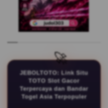
JEBOLTOTO: Link Situ
TOTO Slot Gacor
Terpercaya dan Bandar
Togel Asia Terpopuler