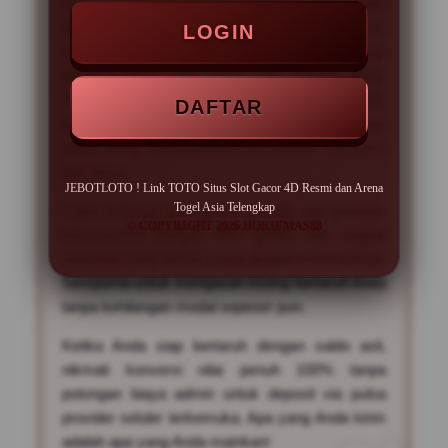
SLOT DEMO hadir sebagai solusi cerdas satu
atap untuk Anda! Kami menyediakan akses gratis
LOGIN
ke ribuan simulator mesin slot online terlengkap
untuk menguji pola, ritme, dan strategi Anda.
Tidak hanya sebagai tempat latihan, platform
DAFTAR
kami juga terintegrasi dengan gerbang taruhan
resmi yang menawarkan kemudahan transaksi
luar biasa.
JEBOTLOTO ! Link TOTO Situs Slot Gacor 4D Resmi dan Arena
Togel Asia Telengkap
Coba berbagai judul game populer dari provider
© COPYRIGHT 2026 HOKIEMAS88
internasional dengan fitur, grafik, dan tingkat
volatilitas yang persis sama dengan versi aslinya.
Sempurna untuk mengasah insting bertaruh Anda
tanpa kehilangan modal sepeser pun.
Ketika Anda siap bertaruh dengan saldo asli,
nikmati konversi nilai penuh 100% tanpa
potongan biaya admin untuk deposit via pulsa
provider seluler terkemuka. Apa yang Anda kirim
adalah apa yang Anda mainkan!