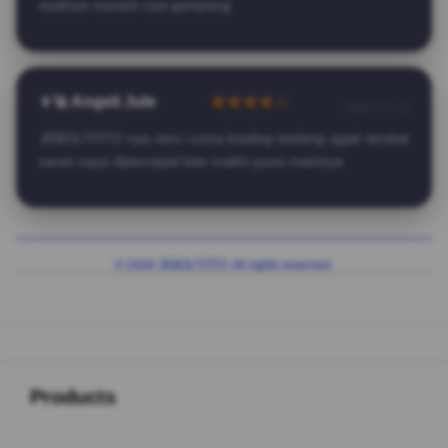
soalnya maxwin nya gampang
Angeli Jule
★★★★☆
2026-07-14
JEBOLTOTO nya seru cuma loading kadang agak lambat
saran saya dipercepat biar makin puas mainnya
© 2026 JEBOLTOTO. All rights reserved.
Buka
Footer Navigation
Products