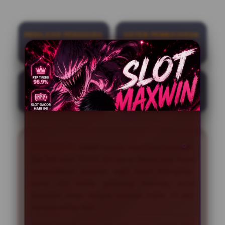
PENILAIAN PENGGUNA
SISTEM PEMBAYARAN
120.123.003
5 Metode
LAYANAN SUPPORT
SISTEM
24/7
Pragmatic Play
JEBOLTOTO
adalah bandar togel Asia terpopuler
dan link situs TOTO slot gacor terpercaya. Kami
menyediakan pasaran togel resmi terlengkap,
game slot online gampang menang, serta
transaksi aman dengan layanan online 24 jam
nonstop setiap hari!