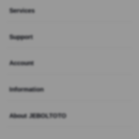
Buka
Services
Buka
Support
Buka
Account
Buka
Information
Buka
About JEBOLTOTO