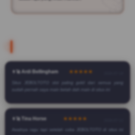
ULASAN TERBARU KOMUNITAS
JEBOLTOTO
Ardi Bellingham
★★★★★
2026-07-18
Situs JEBOLTOTO slot paling gokil dari semua yang
sudah pernah saya main betah dah main di situs ini
Tina Horse
★★★★★
2026-07-12
Awalnya ragu tapi setelah coba JEBOLTOTO di situs ini