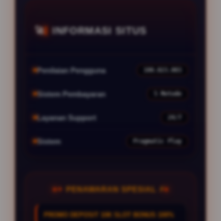
INFORMASI SITUS
Penilaian Pengguna
100.023.003
Sistem Pembayaran
5 Metode
Layanan Support
24/7
Sistem
Pragmatic Play
PENAWARAN SPESIAL
PROMO DEPOSIT 10K SLOT BONUS 100%