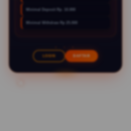
Minimal Deposit Rp. 10.000
Minimal Withdraw Rp 25.000
LOGIN
DAFTAR
Layer Popup Close
JEBOLTOTO: Link Situ
TOTO Slot Gacor Terpercaya
dan Bandar Togel Asia
Terpopuler