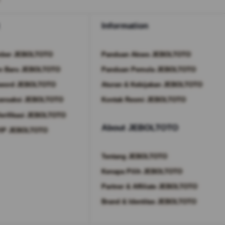
Information
mber JEBOLTOTO
Panduan Akses JEBOLTOTO
un Baru JEBOLTOTO
Panduan Pemula JEBOLTOTO
sword JEBOLTOTO
Aturan & Kebijakan JEBOLTOTO
ransaksi JEBOLTOTO
Kontak Resmi JEBOLTOTO
erifikasi JEBOLTOTO
About JEBOLTOTO
VIP JEBOLTOTO
Tentang JEBOLTOTO
Kenapa Pilih JEBOLTOTO
Partner & Affiliate JEBOLTOTO
Brand & Identitas JEBOLTOTO