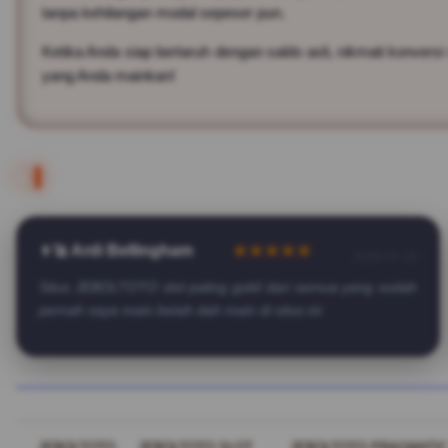
tanpa kehilangan modal sepeser pun.
Ketika Anda siap bertaruh dengan saldo asli, nikmati konvers
yang Anda mainkan!
ULASAN TERBARU KOMUNITAS 
Ardi Bellingham
★★★★★
2026-07-18
Situs JEBOLTOTO slot paling gokil dari semua yang sudah
pernah saya main betah dah main di situs ini
JEBOLTOTO
JEBOLTOTO SLOT
JEBOLTOTO PRAGMATI