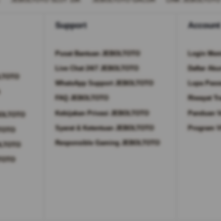
Support
Account
Pusat Bantuan JEBOLTOTO
Login Me
Live Chat 24/7 JEBOLTOTO
Daftar Ak
OLTOTO
WhatsApp Support JEBOLTOTO
Lupa Pas
k
FAQ JEBOLTOTO
Riwayat T
Kebijakan Privasi JEBOLTOTO
Panduan V
BOLTOTO
Syarat & Ketentuan JEBOLTOTO
Program 
LTOTO
Responsible Gaming JEBOLTOTO
OLTOTO
LTOTO