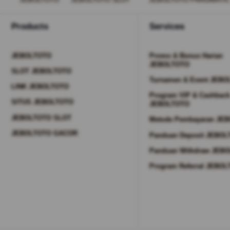
Footer Navigation
Products
Services
JEBOLTOTO
Promo & Bonus Harian
JEBOLTOTO
SLOT JEBOLTOTO
Turnamen & Event JEB
LINK JEBOLTOTO
Program VIP & Cashbac
SITUS JEBOLTOTO
JEBOLTOTO
JEBOLTOTO SLOT
Metode Pembayaran JE
JEBOLTOTO GACOR
Panduan Deposit JEBO
Panduan Withdraw JEB
Program Referral JEBO