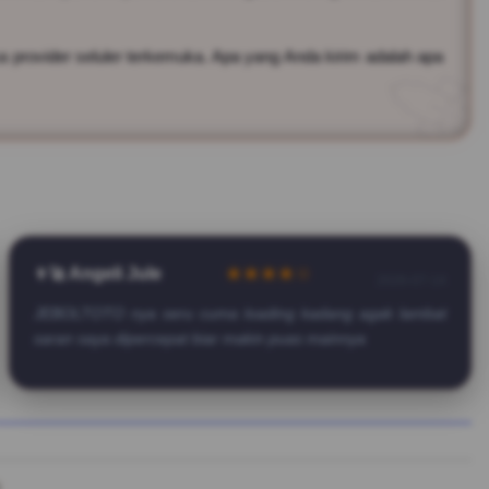
sa provider seluler terkemuka. Apa yang Anda kirim adalah apa
Angeli Jule
★★★★☆
2026-07-14
JEBOLTOTO nya seru cuma loading kadang agak lambat
saran saya dipercepat biar makin puas mainnya