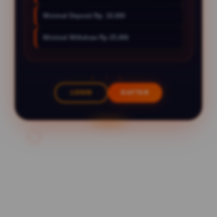
Minimal Deposit Rp. 10.000
Minimal Withdraw Rp 25.000
LOGIN
DAFTAR
Layer Popup Close
JEBOLTOTO: Link Situ
TOTO Slot Gacor Terpercaya
dan Bandar Togel Asia
Terpopuler