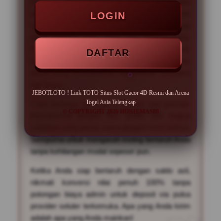
SLOT DEMO hadir sebagai solusi cerdas satu
atap untuk Anda! Kami menyediakan akses gratis
LOGIN
ke ribuan simulator mesin slot online terlengkap
untuk menguji pola, ritme, dan strategi Anda.
Tidak hanya sebagai tempat latihan, platform
DAFTAR
kami juga terintegrasi dengan gerbang taruhan
resmi yang menawarkan kemudahan transaksi
luar biasa.
JEBOTLOTO ! Link TOTO Situs Slot Gacor 4D Resmi dan Arena
Togel Asia Telengkap
Coba berbagai judul game populer dari provider
© COPYRIGHT 2026 HOKIEMAS88
internasional dengan fitur, grafik, dan tingkat
volatilitas yang persis sama dengan versi aslinya.
Sempurna untuk mengasah insting bertaruh Anda
tanpa kehilangan modal sepeser pun.
Ketika Anda siap bertaruh dengan saldo asli,
nikmati konversi nilai penuh 100% tanpa
potongan biaya admin untuk deposit via pulsa
provider seluler terkemuka. Apa yang Anda kirim
adalah apa yang Anda mainkan!