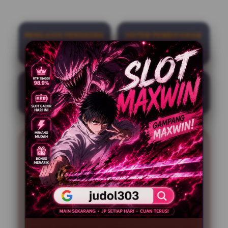
PENILAIAN PENGGUNA
SISTEM PEMBAYARAN
120.123.003
5 Metode
LAYANAN SUPPORT
SISTEM
24/7
Pragmatic Play
JEBOLTOTO
adalah bandar togel Asia terpopuler
dan link situs TOTO slot gacor terpercaya. Kami
menyediakan pasaran togel resmi terlengkap,
game slot online gampang menang, serta
transaksi aman dengan layanan online 24 jam
nonstop setiap hari!