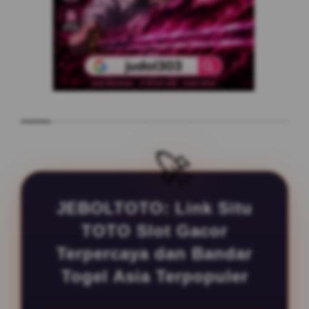
JEBOLTOTO: Link Situ
TOTO Slot Gacor
Terpercaya dan Bandar
Togel Asia Terpopuler