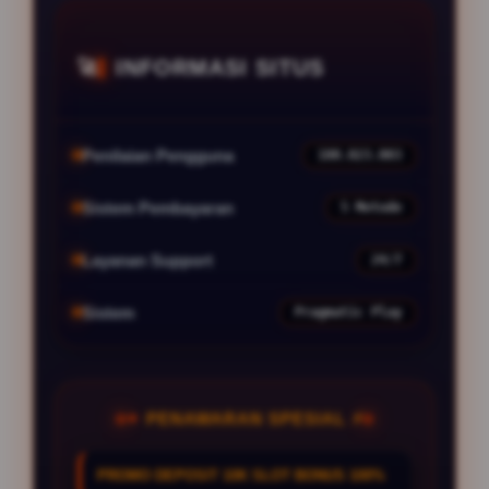
INFORMASI SITUS
Penilaian Pengguna
100.023.003
Sistem Pembayaran
5 Metode
Layanan Support
24/7
Sistem
Pragmatic Play
PENAWARAN SPESIAL
PROMO DEPOSIT 10K SLOT BONUS 100%