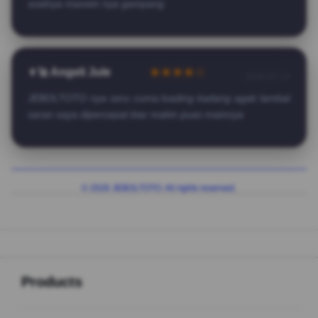
soalnya maxwin nya gampang
Angeli Jule
★★★★☆
2026-07-14
JEBOLTOTO nya seru cuma loading kadang agak lambat
saran saya dipercepat biar makin puas mainnya
© 2026 JEBOLTOTO. All rights reserved.
Buka
Footer Navigation
Products