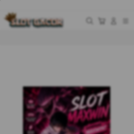
Skip
to
content
Cari
Troli
Login
Navigation
Buka Info Lebih Lanjut