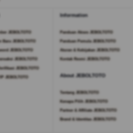
Information
mber JEBOLTOTO
Panduan Akses JEBOLTOTO
un Baru JEBOLTOTO
Panduan Pemula JEBOLTOTO
sword JEBOLTOTO
Aturan & Kebijakan JEBOLTOTO
ransaksi JEBOLTOTO
Kontak Resmi JEBOLTOTO
erifikasi JEBOLTOTO
About JEBOLTOTO
VIP JEBOLTOTO
Tentang JEBOLTOTO
Kenapa Pilih JEBOLTOTO
Partner & Affiliate JEBOLTOTO
Brand & Identitas JEBOLTOTO