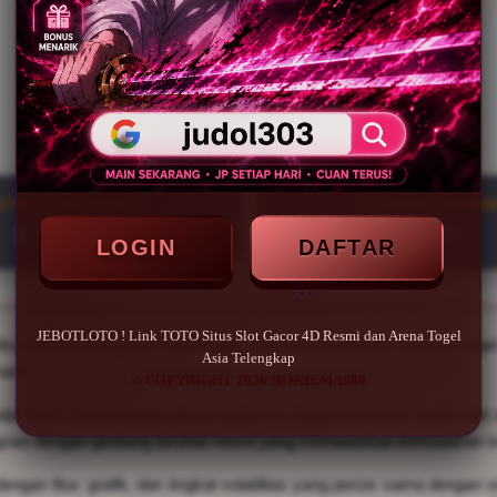
OTO Slot Gacor Terpercay
Terpopuler
ISTEM PEMBAYARAN
LAYANAN SUPPOR
5 Metode
24/7
LOGIN
DAFTAR
JEBOTLOTO ! Link TOTO Situs Slot Gacor 4D Resmi dan Arena Togel
 situs TOTO slot gacor terpercaya. Kami menyediakan pasaran toge
Asia Telengkap
ari!
© COPYRIGHT 2026 HOKIEMAS88
 Kami menyediakan akses gratis ke ribuan simulator mesin slot onl
ntegrasi dengan gerbang taruhan resmi yang menawarkan kemudahan tr
dengan fitur, grafik, dan tingkat volatilitas yang persis sama denga