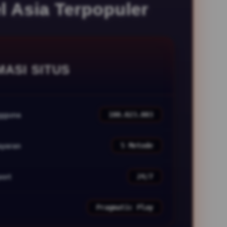
l Asia Terpopuler
MASI SITUS
ngguna
100.023.003
ayaran
5 Metode
ort
24/7
Pragmatic Play