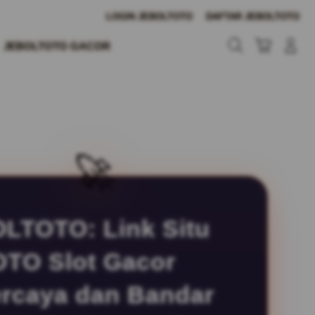
LOGIN JEBOLTOTO
DAFTAR JEBOLTOTO
Cari
Troli
Login/Sign-Up
JEBOLTOTO GACOR
Cari
LTOTO: Link Situ
OTO Slot Gacor
ercaya dan Bandar