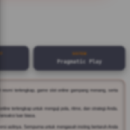
a dan Bandar Togel Asia
T
SISTEM
Pragmatic Play
l resmi terlengkap, game slot online gampang menang, serta
ine terlengkap untuk menguji pola, ritme, dan strategi Anda.
ansaksi luar biasa.
n versi aslinya. Sempurna untuk mengasah insting bertaruh Anda