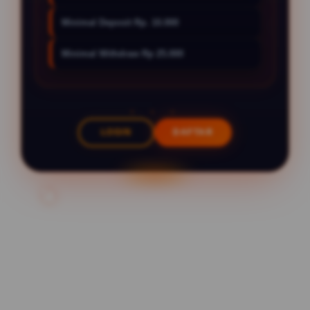
Minimal Deposit Rp. 10.000
Minimal Withdraw Rp 25.000
LOGIN
DAFTAR
Layer Popup Close
JEBOLTOTO: Link Situ
TOTO Slot Gacor Terpercaya
dan Bandar Togel Asia
Terpopuler