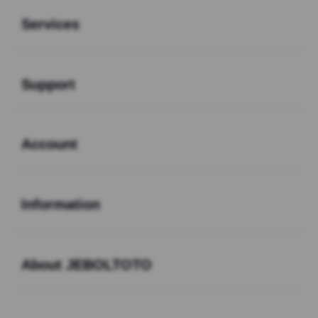
Buka
Services
Buka
Support
Buka
Account
Buka
Information
Buka
About JEBOLTOTO