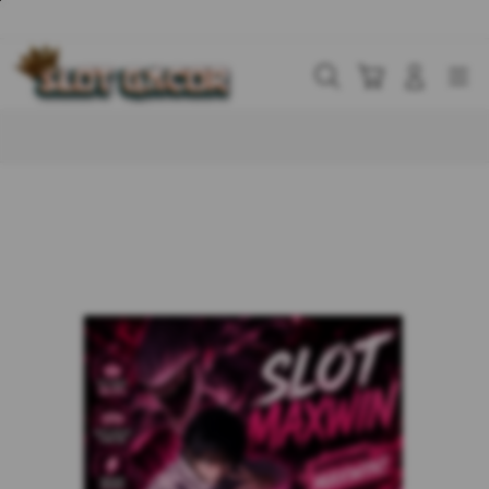
Skip
to
content
Cari
Troli
Login
Navigation
Buka Info Lebih Lanjut