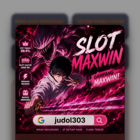
PENILAIAN PENGGUNA
SISTEM PEMBAYARAN
120.123.003
5 Metode
LAYANAN SUPPORT
SISTEM
24/7
Pragmatic Play
JEBOLTOTO
adalah bandar togel Asia terpopuler
dan link situs TOTO slot gacor terpercaya. Kami
menyediakan pasaran togel resmi terlengkap,
game slot online gampang menang, serta
transaksi aman dengan layanan online 24 jam
nonstop setiap hari!