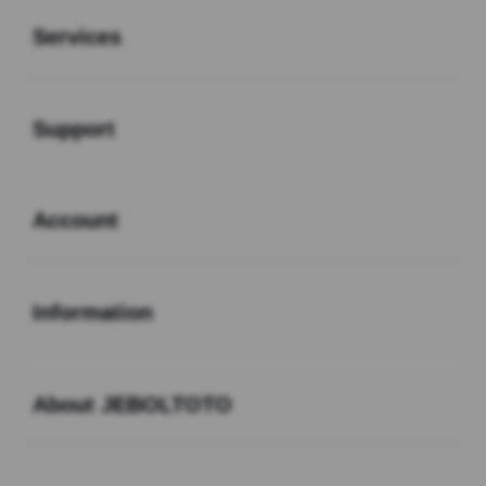
Buka
Services
Buka
Support
Buka
Account
Buka
Information
Buka
About JEBOLTOTO