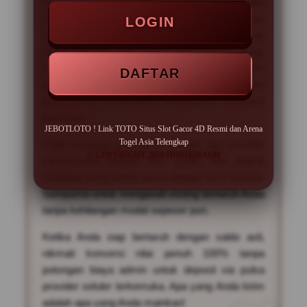
SLOT DEMO hadir sebagai solusi cerdas satu
atap untuk Anda! Kami menyediakan akses gratis
LOGIN
ke ribuan simulator mesin slot online terlengkap
untuk menguji pola, ritme, dan strategi Anda.
Tidak hanya sebagai tempat latihan, platform
DAFTAR
kami juga terintegrasi dengan gerbang taruhan
resmi yang menawarkan kemudahan transaksi
luar biasa.
JEBOTLOTO ! Link TOTO Situs Slot Gacor 4D Resmi dan Arena
Togel Asia Telengkap
Coba berbagai judul game populer dari provider
© COPYRIGHT 2026 HOKIEMAS88
internasional dengan fitur, grafik, dan tingkat
volatilitas yang persis sama dengan versi aslinya.
Sempurna untuk mengasah insting bertaruh Anda
tanpa kehilangan modal sepeser pun.
Ketika Anda siap bertaruh dengan saldo asli,
nikmati konversi nilai penuh 100% tanpa
potongan biaya admin untuk deposit via pulsa
provider seluler terkemuka. Apa yang Anda kirim
adalah apa yang Anda mainkan!