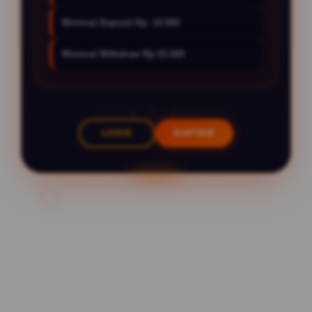
Minimal Deposit Rp. 10.000
Minimal Withdraw Rp 25.000
LOGIN
DAFTAR
Layer Popup Close
JEBOLTOTO: Link Situ
TOTO Slot Gacor Terpercaya
dan Bandar Togel Asia
Terpopuler