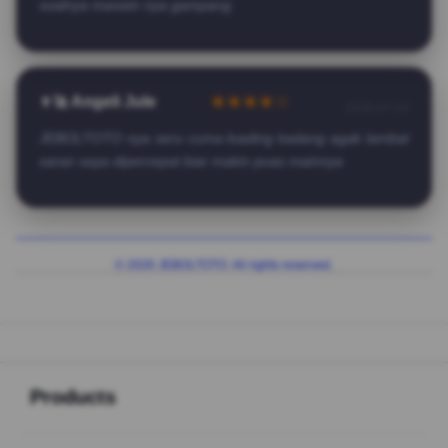
soalnya maxwin nya gampang
Angeli Jule
★★★★☆
2026-07-14
JEBOLTOTO nya seru cuma loading kadang agak lambat
saran saya dipercepat biar makin puas mainnya
© 2026 JEBOLTOTO. All rights reserved.
Buka
Footer Navigation
Products