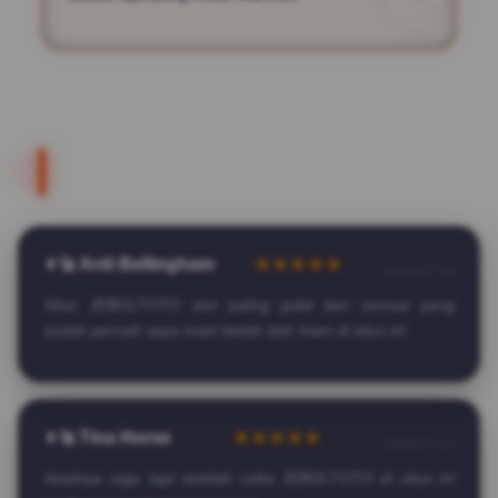
ULASAN TERBARU KOMUNITAS
JEBOLTOTO
Ardi Bellingham
★★★★★
2026-07-18
Situs JEBOLTOTO slot paling gokil dari semua yang
sudah pernah saya main betah dah main di situs ini
Tina Horse
★★★★★
2026-07-12
Awalnya ragu tapi setelah coba JEBOLTOTO di situs ini