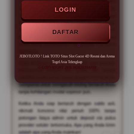
SLOT DEMO hadir sebagai solusi cerdas satu
atap untuk Anda! Kami menyediakan akses gratis
LOGIN
ke ribuan simulator mesin slot online terlengkap
untuk menguji pola, ritme, dan strategi Anda.
Tidak hanya sebagai tempat latihan, platform
DAFTAR
kami juga terintegrasi dengan gerbang taruhan
resmi yang menawarkan kemudahan transaksi
luar biasa.
JEBOTLOTO ! Link TOTO Situs Slot Gacor 4D Resmi dan Arena
Togel Asia Telengkap
Coba berbagai judul game populer dari provider
© COPYRIGHT 2026 HOKIEMAS88
internasional dengan fitur, grafik, dan tingkat
volatilitas yang persis sama dengan versi aslinya.
Sempurna untuk mengasah insting bertaruh Anda
tanpa kehilangan modal sepeser pun.
Ketika Anda siap bertaruh dengan saldo asli,
nikmati konversi nilai penuh 100% tanpa
potongan biaya admin untuk deposit via pulsa
provider seluler terkemuka. Apa yang Anda kirim
adalah apa yang Anda mainkan!