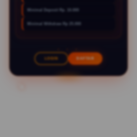
Minimal Deposit Rp. 10.000
Minimal Withdraw Rp 25.000
LOGIN
DAFTAR
Layer Popup Close
JEBOLTOTO: Link Situ
TOTO Slot Gacor Terpercaya
dan Bandar Togel Asia
Terpopuler