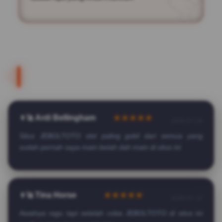
ULASAN TERBARU KOMUNITAS
JEBOLTOTO
Ardi Bellingham
★★★★★
2026-07-18
Situs JEBOLTOTO slot paling gokil dari semua yang
sudah pernah saya main betah dah main di situs ini
Tina Horse
★★★★★
2026-07-12
Awalnya ragu tapi setelah coba JEBOLTOTO di situs ini