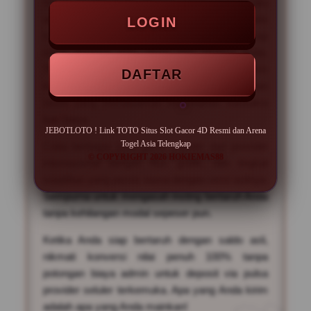
SLOT DEMO hadir sebagai solusi cerdas satu
atap untuk Anda! Kami menyediakan akses gratis
LOGIN
ke ribuan simulator mesin slot online terlengkap
untuk menguji pola, ritme, dan strategi Anda.
Tidak hanya sebagai tempat latihan, platform
DAFTAR
kami juga terintegrasi dengan gerbang taruhan
resmi yang menawarkan kemudahan transaksi
luar biasa.
JEBOTLOTO ! Link TOTO Situs Slot Gacor 4D Resmi dan Arena
Togel Asia Telengkap
Coba berbagai judul game populer dari provider
© COPYRIGHT 2026 HOKIEMAS88
internasional dengan fitur, grafik, dan tingkat
volatilitas yang persis sama dengan versi aslinya.
Sempurna untuk mengasah insting bertaruh Anda
tanpa kehilangan modal sepeser pun.
Ketika Anda siap bertaruh dengan saldo asli,
nikmati konversi nilai penuh 100% tanpa
potongan biaya admin untuk deposit via pulsa
provider seluler terkemuka. Apa yang Anda kirim
adalah apa yang Anda mainkan!