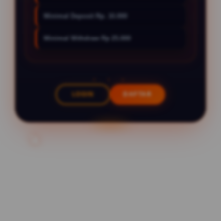
Minimal Deposit Rp. 10.000
Minimal Withdraw Rp 25.000
LOGIN
DAFTAR
Layer Popup Close
JEBOLTOTO: Link Situ
TOTO Slot Gacor Terpercaya
dan Bandar Togel Asia
Terpopuler