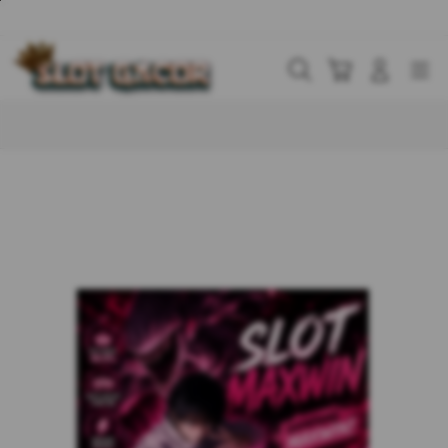
Skip
to
content
Cari
Troli
Login
Navigation
Buka Info Lebih Lanjut