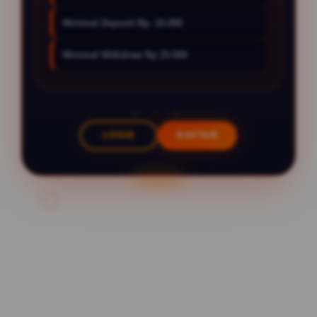
Minimal Deposit Rp. 10.000
Minimal Withdraw Rp 25.000
LOGIN
DAFTAR
Layer Popup Close
JEBOLTOTO: Link Situ
TOTO Slot Gacor Terpercaya
dan Bandar Togel Asia
Terpopuler