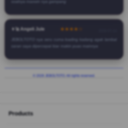
soalnya maxwin nya gampang
Angeli Jule
★★★★☆
2026-07-14
JEBOLTOTO nya seru cuma loading kadang agak lambat
saran saya dipercepat biar makin puas mainnya
© 2026 JEBOLTOTO. All rights reserved.
Buka
Footer Navigation
Products