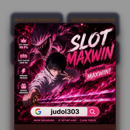
PENILAIAN PENGGUNA
SISTEM PEMBAYARAN
120.123.003
5 Metode
LAYANAN SUPPORT
SISTEM
24/7
Pragmatic Play
JEBOLTOTO
adalah bandar togel Asia terpopuler
dan link situs TOTO slot gacor terpercaya. Kami
menyediakan pasaran togel resmi terlengkap,
game slot online gampang menang, serta
transaksi aman dengan layanan online 24 jam
nonstop setiap hari!