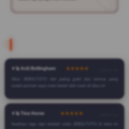
ULASAN TERBARU KOMUNITAS
JEBOLTOTO
Ardi Bellingham
★★★★★
2026-07-18
Situs JEBOLTOTO slot paling gokil dari semua yang
sudah pernah saya main betah dah main di situs ini
Tina Horse
★★★★★
2026-07-12
Awalnya ragu tapi setelah coba JEBOLTOTO di situs ini