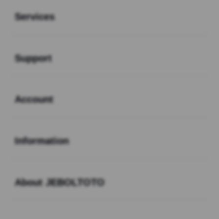
Buka
Services
Buka
Support
Buka
Account
Buka
Information
Buka
About JEBOLTOTO