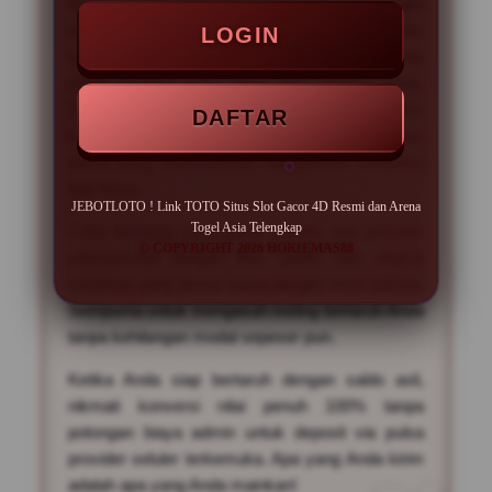
SLOT DEMO hadir sebagai solusi cerdas satu
atap untuk Anda! Kami menyediakan akses gratis
LOGIN
ke ribuan simulator mesin slot online terlengkap
untuk menguji pola, ritme, dan strategi Anda.
Tidak hanya sebagai tempat latihan, platform
DAFTAR
kami juga terintegrasi dengan gerbang taruhan
resmi yang menawarkan kemudahan transaksi
luar biasa.
JEBOTLOTO ! Link TOTO Situs Slot Gacor 4D Resmi dan Arena
Togel Asia Telengkap
Coba berbagai judul game populer dari provider
© COPYRIGHT 2026 HOKIEMAS88
internasional dengan fitur, grafik, dan tingkat
volatilitas yang persis sama dengan versi aslinya.
Sempurna untuk mengasah insting bertaruh Anda
tanpa kehilangan modal sepeser pun.
Ketika Anda siap bertaruh dengan saldo asli,
nikmati konversi nilai penuh 100% tanpa
potongan biaya admin untuk deposit via pulsa
provider seluler terkemuka. Apa yang Anda kirim
adalah apa yang Anda mainkan!