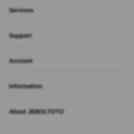
Buka
Services
Buka
Support
Buka
Account
Buka
Information
Buka
About JEBOLTOTO