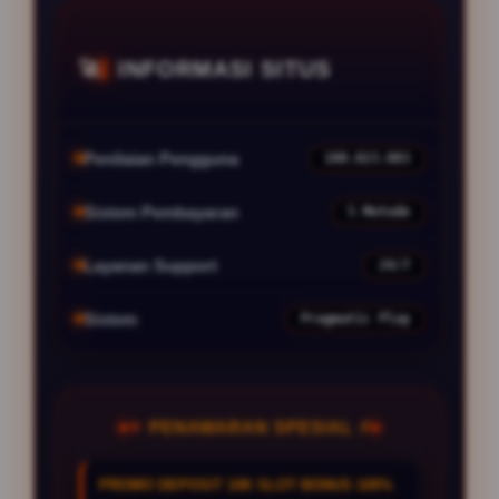
INFORMASI SITUS
Penilaian Pengguna
100.023.003
Sistem Pembayaran
5 Metode
Layanan Support
24/7
Sistem
Pragmatic Play
PENAWARAN SPESIAL
PROMO DEPOSIT 10K SLOT BONUS 100%