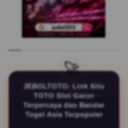
JEBOLTOTO: Link Situ
TOTO Slot Gacor
Terpercaya dan Bandar
Togel Asia Terpopuler