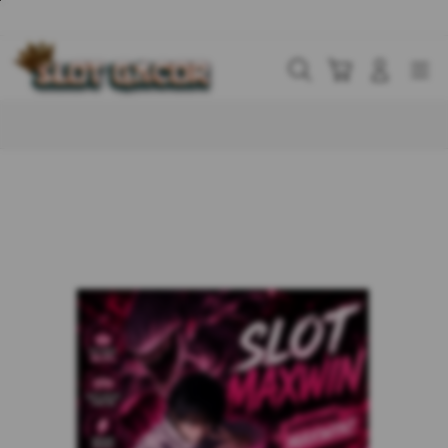
Skip
to
content
Cari
Troli
Login
Navigation
Buka Info Lebih Lanjut