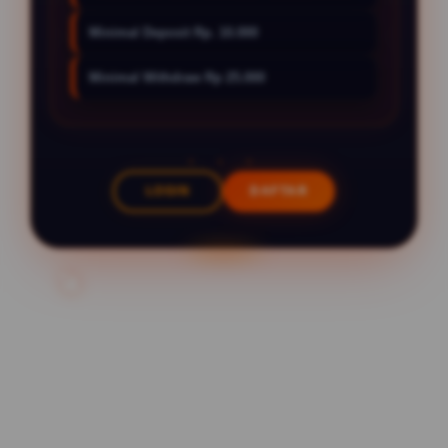
Minimal Deposit Rp. 10.000
Minimal Withdraw Rp 25.000
LOGIN
DAFTAR
Layer Popup Close
JEBOLTOTO: Link Situ
TOTO Slot Gacor Terpercaya
dan Bandar Togel Asia
Terpopuler