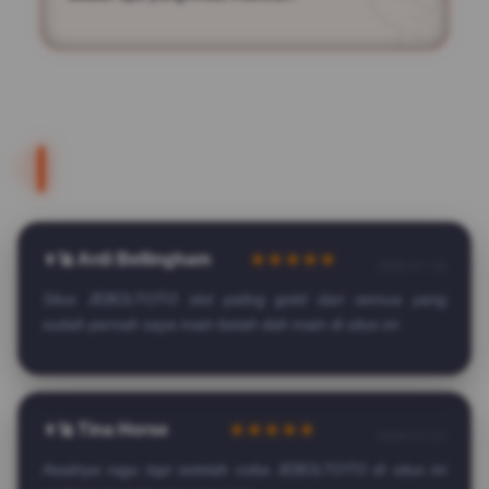
ULASAN TERBARU KOMUNITAS
JEBOLTOTO
Ardi Bellingham
★★★★★
2026-07-18
Situs JEBOLTOTO slot paling gokil dari semua yang
sudah pernah saya main betah dah main di situs ini
Tina Horse
★★★★★
2026-07-12
Awalnya ragu tapi setelah coba JEBOLTOTO di situs ini