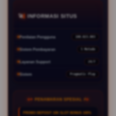
INFORMASI SITUS
Penilaian Pengguna
100.023.003
Sistem Pembayaran
5 Metode
Layanan Support
24/7
Sistem
Pragmatic Play
PENAWARAN SPESIAL
PROMO DEPOSIT 10K SLOT BONUS 100%