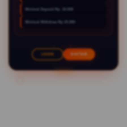
Minimal Deposit Rp. 10.000
Minimal Withdraw Rp 25.000
LOGIN
DAFTAR
Layer Popup Close
JEBOLTOTO: Link Situ
TOTO Slot Gacor Terpercaya
dan Bandar Togel Asia
Terpopuler