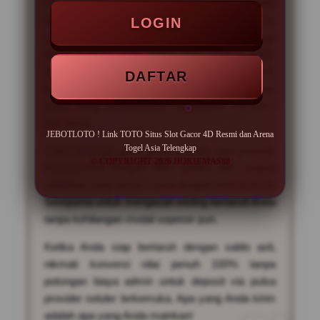
SLOT DEMO hadir sebagai solusi cerdas satu
atap untuk Anda! Kami menyediakan akses gratis
LOGIN
ke ribuan simulator mesin slot online terlengkap
untuk menguji pola, ritme, dan strategi Anda.
Tidak hanya sebagai tempat latihan, platform
DAFTAR
kami juga terintegrasi dengan gerbang taruhan
resmi yang menawarkan kemudahan transaksi
luar biasa.
JEBOTLOTO ! Link TOTO Situs Slot Gacor 4D Resmi dan Arena
Togel Asia Telengkap
Coba berbagai judul game populer dari provider
© COPYRIGHT 2026 HOKIEMAS88
internasional dengan fitur, grafik, dan tingkat
volatilitas yang persis sama dengan versi aslinya.
Sempurna untuk mengasah insting bertaruh Anda
tanpa kehilangan modal sepeser pun.
Ketika Anda siap bertaruh dengan saldo asli,
nikmati konversi nilai penuh 100% tanpa
potongan biaya admin untuk deposit via pulsa
provider seluler terkemuka. Apa yang Anda kirim
adalah apa yang Anda mainkan!