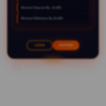
Minimal Deposit Rp. 10.000
Minimal Withdraw Rp 25.000
LOGIN
DAFTAR
Layer Popup Close
JEBOLTOTO: Link Situ
TOTO Slot Gacor Terpercaya
dan Bandar Togel Asia
Terpopuler