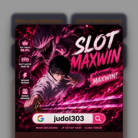
PENILAIAN PENGGUNA
SISTEM PEMBAYARAN
120.123.003
5 Metode
LAYANAN SUPPORT
SISTEM
24/7
Pragmatic Play
JEBOLTOTO
adalah bandar togel Asia terpopuler
dan link situs TOTO slot gacor terpercaya. Kami
menyediakan pasaran togel resmi terlengkap,
game slot online gampang menang, serta
transaksi aman dengan layanan online 24 jam
nonstop setiap hari!