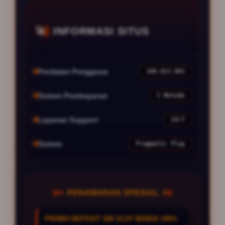
INFORMASI SITUS
Penilaian Pengguna
100.023.003
Sistem Pembayaran
5 Metode
Layanan Support
24/7
Sistem
Pragmatic Play
PENAWARAN SPESIAL
PROMO DEPOSIT 10K SLOT BONUS 100%