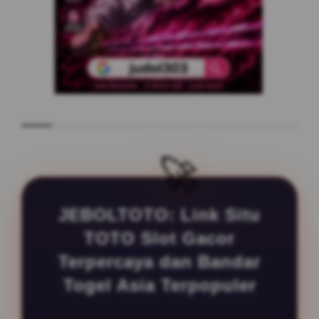
JEBOLTOTO: Link Situ
TOTO Slot Gacor
Terpercaya dan Bandar
Togel Asia Terpopuler