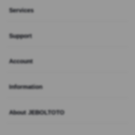
Buka
Services
Buka
Support
Buka
Account
Buka
Information
Buka
About JEBOLTOTO