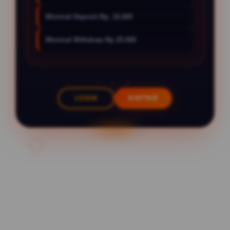
Minimal Deposit Rp. 10.000
Minimal Withdraw Rp 25.000
LOGIN
DAFTAR
Layer Popup Close
JEBOLTOTO: Link Situ
TOTO Slot Gacor Terpercaya
dan Bandar Togel Asia
Terpopuler