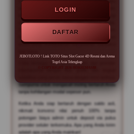
SLOT DEMO hadir sebagai solusi cerdas satu
atap untuk Anda! Kami menyediakan akses gratis
LOGIN
ke ribuan simulator mesin slot online terlengkap
untuk menguji pola, ritme, dan strategi Anda.
Tidak hanya sebagai tempat latihan, platform
DAFTAR
kami juga terintegrasi dengan gerbang taruhan
resmi yang menawarkan kemudahan transaksi
luar biasa.
JEBOTLOTO ! Link TOTO Situs Slot Gacor 4D Resmi dan Arena
Togel Asia Telengkap
Coba berbagai judul game populer dari provider
© COPYRIGHT 2026 HOKIEMAS88
internasional dengan fitur, grafik, dan tingkat
volatilitas yang persis sama dengan versi aslinya.
Sempurna untuk mengasah insting bertaruh Anda
tanpa kehilangan modal sepeser pun.
Ketika Anda siap bertaruh dengan saldo asli,
nikmati konversi nilai penuh 100% tanpa
potongan biaya admin untuk deposit via pulsa
provider seluler terkemuka. Apa yang Anda kirim
adalah apa yang Anda mainkan!