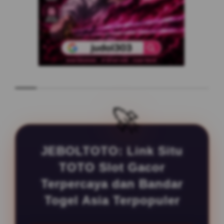
JEBOLTOTO: Link Situ
TOTO Slot Gacor
Terpercaya dan Bandar
Togel Asia Terpopuler