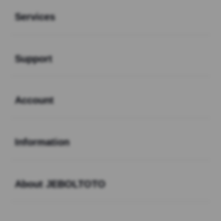
Buka
Services
Buka
Support
Buka
Account
Buka
Information
Buka
About JEBOLTOTO