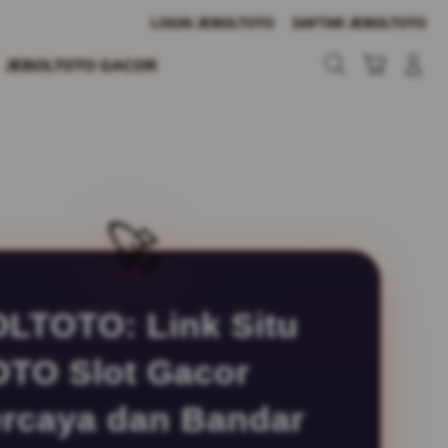
LOGIN JEBOLTOTO
DAFTAR JEBOLTOTO
Cari
Troli
Login/Sign-Up
JEBOLTOTO GACOR
Cari
LTOTO: Link Situ
OTO Slot Gacor
ercaya dan Bandar