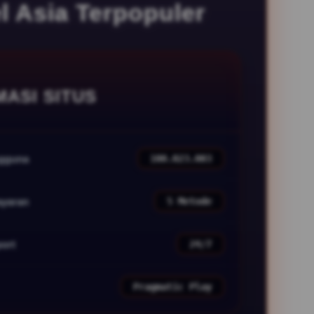
l Asia Terpopuler
MASI SITUS
ngguna
100.023.003
ayaran
5 Metode
ort
24/7
Pragmatic Play