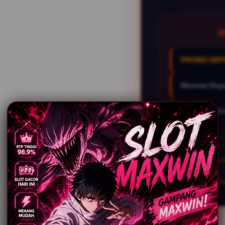
PROMO DEPO
Minimal Depo
Minimal Wit