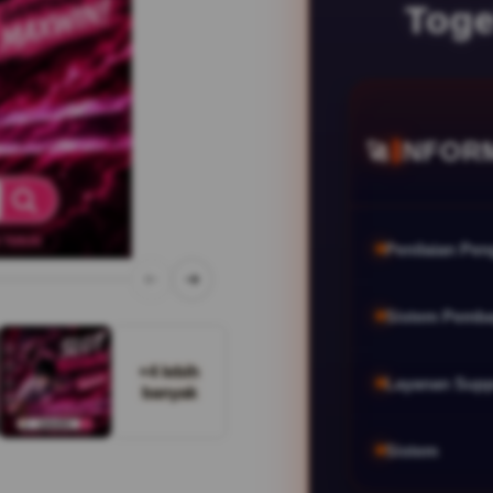
Toge
INFOR
Penilaian Pe
Sebelumnya
Berikutnya
Sistem Pemb
+4 lebih
Layanan Supp
banyak
Sistem