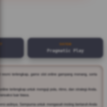
a dan Bandar Togel Asia
T
SISTEM
Pragmatic Play
l resmi terlengkap, game slot online gampang menang, serta
ine terlengkap untuk menguji pola, ritme, dan strategi Anda.
ansaksi luar biasa.
n versi aslinya. Sempurna untuk mengasah insting bertaruh Anda