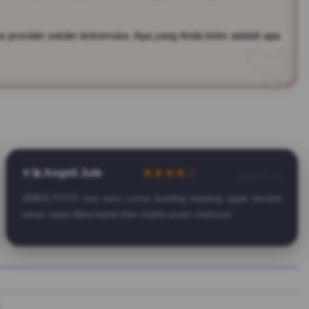
sa provider seluler terkemuka. Apa yang Anda kirim adalah apa
Angeli Jule
★★★★☆
2026-07-14
JEBOLTOTO nya seru cuma loading kadang agak lambat
saran saya dipercepat biar makin puas mainnya