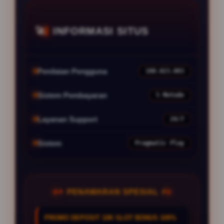
INFORMASI SITUS
Penilaian Pengguna
100.023.003
Sistem Pembayaran
5 Metode
Layanan Support
24/7
Sistem
Pragmatic Play
PENAWARAN SPESIAL
PROMO DEPOSIT 10K SLOT BONUS 100%