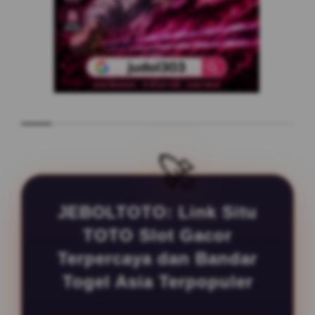
JEBOLTOTO: Link Situ
TOTO Slot Gacor
Terpercaya dan Bandar
Togel Asia Terpopuler