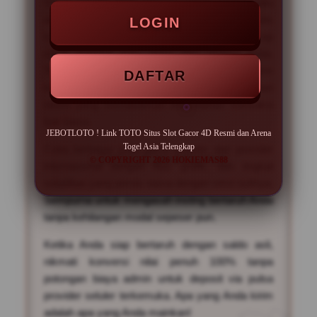
SLOT DEMO hadir sebagai solusi cerdas satu
atap untuk Anda! Kami menyediakan akses gratis
LOGIN
ke ribuan simulator mesin slot online terlengkap
untuk menguji pola, ritme, dan strategi Anda.
Tidak hanya sebagai tempat latihan, platform
DAFTAR
kami juga terintegrasi dengan gerbang taruhan
resmi yang menawarkan kemudahan transaksi
luar biasa.
JEBOTLOTO ! Link TOTO Situs Slot Gacor 4D Resmi dan Arena
Togel Asia Telengkap
Coba berbagai judul game populer dari provider
© COPYRIGHT 2026 HOKIEMAS88
internasional dengan fitur, grafik, dan tingkat
volatilitas yang persis sama dengan versi aslinya.
Sempurna untuk mengasah insting bertaruh Anda
tanpa kehilangan modal sepeser pun.
Ketika Anda siap bertaruh dengan saldo asli,
nikmati konversi nilai penuh 100% tanpa
potongan biaya admin untuk deposit via pulsa
provider seluler terkemuka. Apa yang Anda kirim
adalah apa yang Anda mainkan!