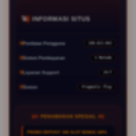
INFORMASI SITUS
Penilaian Pengguna
100.023.003
Sistem Pembayaran
5 Metode
Layanan Support
24/7
Sistem
Pragmatic Play
PENAWARAN SPESIAL
PROMO DEPOSIT 10K SLOT BONUS 100%