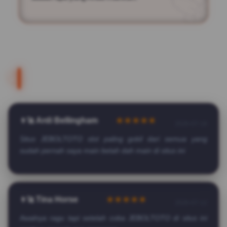
ULASAN TERBARU KOMUNITAS
JEBOLTOTO
Ardi Bellingham
★★★★★
2026-07-18
Situs JEBOLTOTO slot paling gokil dari semua yang
sudah pernah saya main betah dah main di situs ini
Tina Horse
★★★★★
2026-07-12
Awalnya ragu tapi setelah coba JEBOLTOTO di situs ini