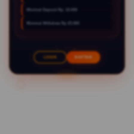
Minimal Deposit Rp. 10.000
Minimal Withdraw Rp 25.000
LOGIN
DAFTAR
Layer Popup Close
JEBOLTOTO: Link Situ
TOTO Slot Gacor Terpercaya
dan Bandar Togel Asia
Terpopuler