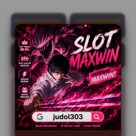
PENILAIAN PENGGUNA
SISTEM PEMBAYARAN
120.123.003
5 Metode
LAYANAN SUPPORT
SISTEM
24/7
Pragmatic Play
JEBOLTOTO
adalah bandar togel Asia terpopuler
dan link situs TOTO slot gacor terpercaya. Kami
menyediakan pasaran togel resmi terlengkap,
game slot online gampang menang, serta
transaksi aman dengan layanan online 24 jam
nonstop setiap hari!