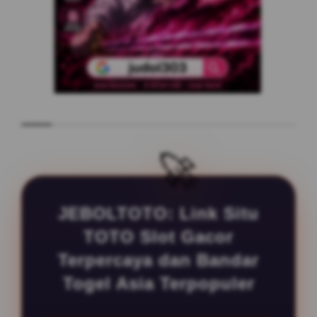
JEBOLTOTO: Link Situ
TOTO Slot Gacor
Terpercaya dan Bandar
Togel Asia Terpopuler