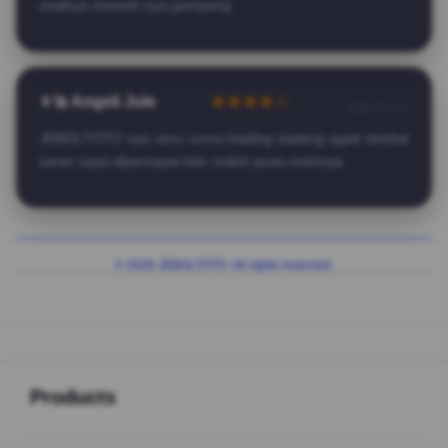
soalnya maxwin nya gampang
Angeli Jule
★★★★☆
2026-07-14
JEBOLTOTO nya seru cuma loading kadang agak lambat
saran saya dipercepat biar makin puas mainnya
© 2026 JEBOLTOTO. All rights reserved.
Buka
Footer Navigation
Products