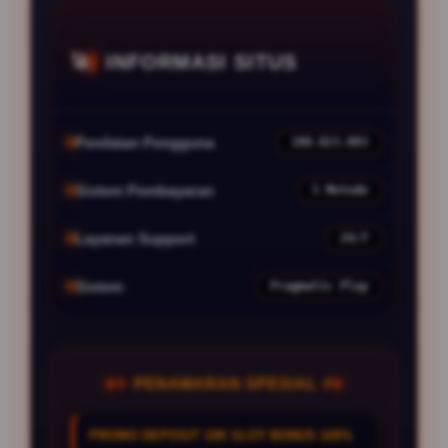
INFORMASI SITUS
Penilaian Pengguna
100.023.003
Sistem Pembayaran
5 Metode
Layanan Support
24/7
Sistem
Pragmatic Play
PENAWARAN SPESIAL
PROMO DEPOSIT 10K SLOT BONUS 100%