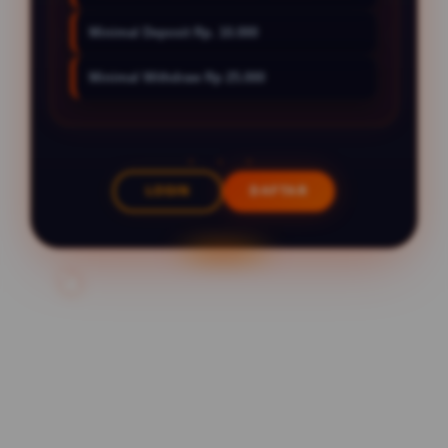
Minimal Deposit Rp. 10.000
Minimal Withdraw Rp 25.000
LOGIN
DAFTAR
Layer Popup Close
JEBOLTOTO: Link Situ
TOTO Slot Gacor Terpercaya
dan Bandar Togel Asia
Terpopuler