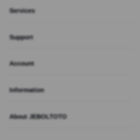
Buka
Services
Buka
Support
Buka
Account
Buka
Information
Buka
About JEBOLTOTO