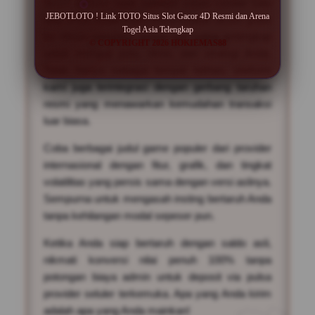
SLOT DEMO hadir sebagai solusi cerdas satu
JEBOTLOTO ! Link TOTO Situs Slot Gacor 4D Resmi dan Arena
atap untuk Anda! Kami menyediakan akses gratis
Togel Asia Telengkap
ke ribuan simulator mesin slot online terlengkap
© COPYRIGHT 2026 HOKIEMAS88
untuk menguji pola, ritme, dan strategi Anda.
Tidak hanya sebagai tempat latihan, platform
kami juga terintegrasi dengan gerbang taruhan
resmi yang menawarkan kemudahan transaksi
luar biasa.
Coba berbagai judul game populer dari provider
internasional dengan fitur, grafik, dan tingkat
volatilitas yang persis sama dengan versi aslinya.
Sempurna untuk mengasah insting bertaruh Anda
tanpa kehilangan modal sepeser pun.
Ketika Anda siap bertaruh dengan saldo asli,
nikmati konversi nilai penuh 100% tanpa
potongan biaya admin untuk deposit via pulsa
provider seluler terkemuka. Apa yang Anda kirim
adalah apa yang Anda mainkan!