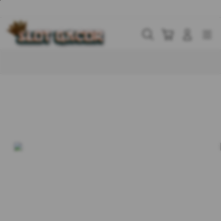
Skip
to
content
Cari
Troli
Login
Navigation
Buka Info Lebih Lanjut