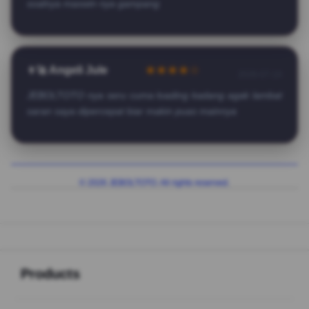
soalnya maxwin nya gampang
Angeli Jule
★★★★☆
2026-07-14
JEBOLTOTO nya seru cuma loading kadang agak lambat
saran saya dipercepat biar makin puas mainnya
© 2026 JEBOLTOTO. All rights reserved.
Buka
Footer Navigation
Products