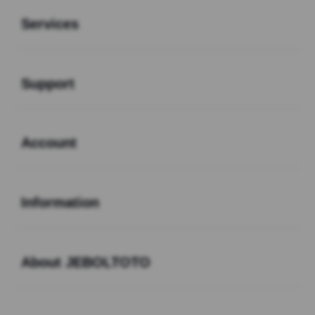
Buka
Services
Buka
Support
Buka
Account
Buka
Information
Buka
About JEBOLTOTO