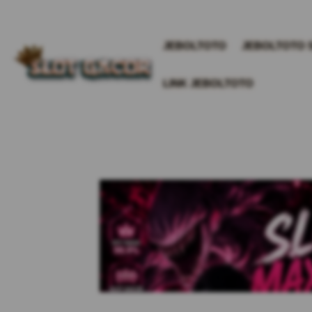
Skip
to
content
JEBOLTOTO
JEBOLTOTO 
LINK JEBOLTOTO
Buka Info Lebih Lanjut