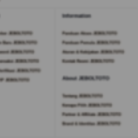
Information
mber JEBOLTOTO
Panduan Akses JEBOLTOTO
un Baru JEBOLTOTO
Panduan Pemula JEBOLTOTO
sword JEBOLTOTO
Aturan & Kebijakan JEBOLTOTO
ransaksi JEBOLTOTO
Kontak Resmi JEBOLTOTO
erifikasi JEBOLTOTO
About JEBOLTOTO
VIP JEBOLTOTO
Tentang JEBOLTOTO
Kenapa Pilih JEBOLTOTO
Partner & Affiliate JEBOLTOTO
Brand & Identitas JEBOLTOTO