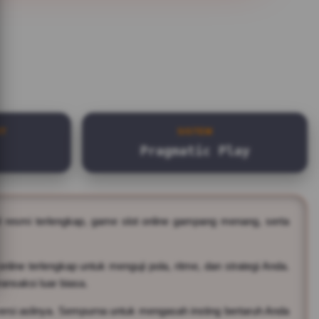
a dan Bandar Togel Asia
T
SISTEM
Pragmatic Play
l resmi terlengkap, game slot online gampang menang, serta
ine terlengkap untuk menguji pola, ritme, dan strategi Anda.
ansaksi luar biasa.
n versi aslinya. Sempurna untuk mengasah insting bertaruh Anda