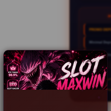
PROMO DEPO
Minimal Depo
Minimal Wit