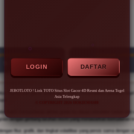
OTO Slot Gacor Terpercay
Terpopuler
ISTEM PEMBAYARAN
LAYANAN SUPPOR
5 Metode
24/7
LOGIN
DAFTAR
JEBOTLOTO ! Link TOTO Situs Slot Gacor 4D Resmi dan Arena Togel
 situs TOTO slot gacor terpercaya. Kami menyediakan pasaran toge
Asia Telengkap
ari!
© COPYRIGHT 2026 HOKIEMAS88
 Kami menyediakan akses gratis ke ribuan simulator mesin slot onl
ntegrasi dengan gerbang taruhan resmi yang menawarkan kemudahan tr
dengan fitur, grafik, dan tingkat volatilitas yang persis sama denga