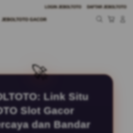
LOGIN JEBOLTOTO
DAFTAR JEBOLTOTO
Cari
Troli
Login/Sign-Up
JEBOLTOTO GACOR
Cari
LTOTO: Link Situ
OTO Slot Gacor
ercaya dan Bandar