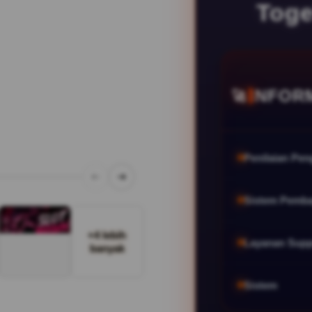
Toge
INFOR
Penilaian Pe
Sebelumnya
Berikutnya
Sistem Pemb
+4 lebih
Layanan Supp
banyak
Sistem