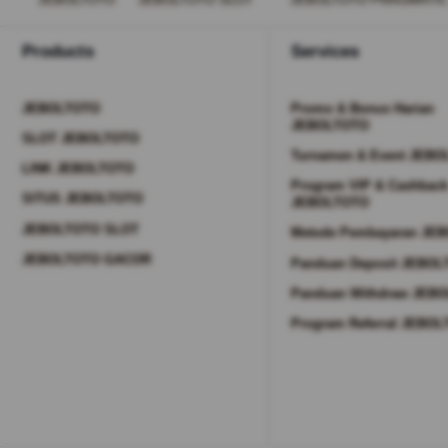
Footer Navigation
Products
Services
JEBOLTOTO
Promo & Bonus Harian
JEBOLTOTO
SLOT JEBOLTOTO
Turnamen & Event JEB
LINK JEBOLTOTO
Program VIP & Cashbac
SITUS JEBOLTOTO
JEBOLTOTO
JEBOLTOTO SLOT
Metode Pembayaran JE
JEBOLTOTO GACOR
Panduan Deposit JEBO
Panduan Withdraw JEB
Program Referral JEBO