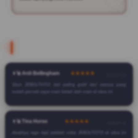
ULASAN TERBARU KOMUNITAS
JEBOLTOTO
Ardi Bellingham
★★★★★
2026-07-18
Situs JEBOLTOTO slot paling gokil dari semua yang
sudah pernah saya main betah dah main di situs ini
Tina Horse
★★★★★
2026-07-12
Awalnya ragu tapi setelah coba JEBOLTOTO di situs ini