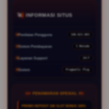
INFORMASI SITUS
Penilaian Pengguna
100.023.003
Sistem Pembayaran
5 Metode
Layanan Support
24/7
Sistem
Pragmatic Play
PENAWARAN SPESIAL
PROMO DEPOSIT 10K SLOT BONUS 100%