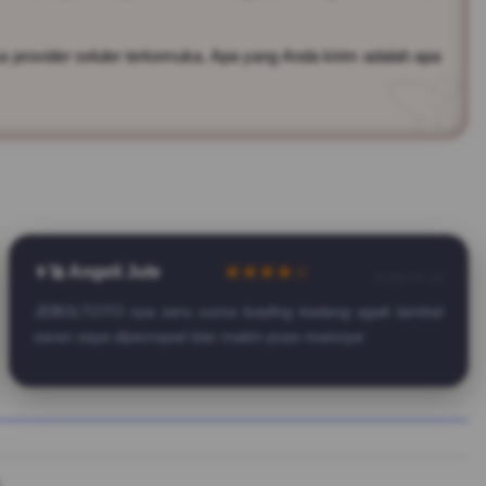
sa provider seluler terkemuka. Apa yang Anda kirim adalah apa
Angeli Jule
★★★★☆
2026-07-14
JEBOLTOTO nya seru cuma loading kadang agak lambat
saran saya dipercepat biar makin puas mainnya