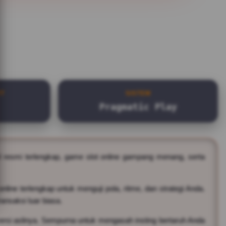
a dan Bandar Togel Asia
T
SISTEM
Pragmatic Play
l resmi terlengkap, game slot online gampang menang, serta
ine terlengkap untuk menguji pola, ritme, dan strategi Anda.
ansaksi luar biasa.
n versi aslinya. Sempurna untuk mengasah insting bertaruh Anda