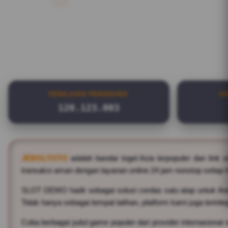
Layer Popup Close
JEBOLTOTO: Link Situ T
PENILAIAN PENGGUNA
S
120.123.003
JEBOLTOTO
adalah bandar togel Asia terpopuler dan link
transaksi aman dengan layanan online 24 jam nonstop setiap h
SLOT DEMO hadir sebagai solusi cerdas satu atap untuk Anda!
Tidak hanya sebagai tempat latihan, platform kami juga teri
Coba berbagai judul game populer dari provider internasional 