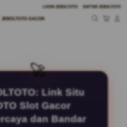
LOGIN JEBOLTOTO
DAFTAR JEBOLTOTO
Cari
Troli
Login/Sign-Up
JEBOLTOTO GACOR
Cari
LTOTO: Link Situ
OTO Slot Gacor
ercaya dan Bandar