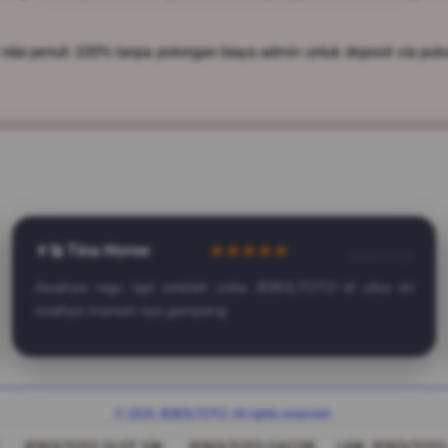
i nilai penuh 100% tanpa potongan biaya admin untuk deposit via pul
JEBOLTOTO
Tina Horse
★★★★★
2026-07-12
Awalnya ragu tapi setelah coba JEBOLTOTO di situs ini
soalnya maxwin nya gampang
© 2026 JEBOLTOTO. All rights reserved.
C
JEBOLTOTO SLOT 10K
JEBOLTOTO GACOR
LINK JEBOLTOTO