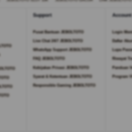
Support
Account
Pusat Bantuan JEBOLTOTO
Login Me
Live Chat 24/7 JEBOLTOTO
Daftar Ak
OLTOTO
WhatsApp Support JEBOLTOTO
Lupa Pas
k
FAQ JEBOLTOTO
Riwayat T
Kebijakan Privasi JEBOLTOTO
Panduan V
BOLTOTO
Syarat & Ketentuan JEBOLTOTO
Program 
LTOTO
Responsible Gaming JEBOLTOTO
OLTOTO
LTOTO