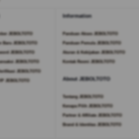
Information
mber JEBOLTOTO
Panduan Akses JEBOLTOTO
un Baru JEBOLTOTO
Panduan Pemula JEBOLTOTO
sword JEBOLTOTO
Aturan & Kebijakan JEBOLTOTO
ransaksi JEBOLTOTO
Kontak Resmi JEBOLTOTO
erifikasi JEBOLTOTO
About JEBOLTOTO
VIP JEBOLTOTO
Tentang JEBOLTOTO
Kenapa Pilih JEBOLTOTO
Partner & Affiliate JEBOLTOTO
Brand & Identitas JEBOLTOTO