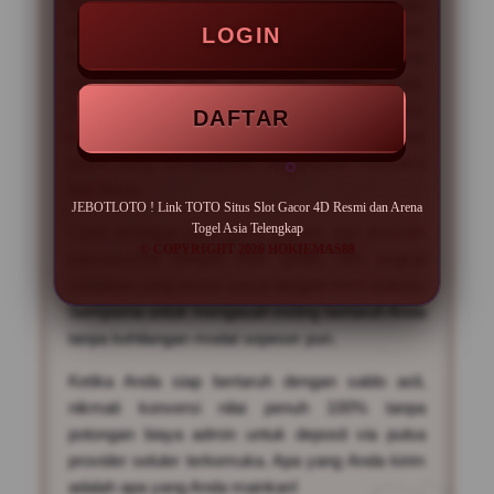
SLOT DEMO hadir sebagai solusi cerdas satu
atap untuk Anda! Kami menyediakan akses gratis
LOGIN
ke ribuan simulator mesin slot online terlengkap
untuk menguji pola, ritme, dan strategi Anda.
Tidak hanya sebagai tempat latihan, platform
DAFTAR
kami juga terintegrasi dengan gerbang taruhan
resmi yang menawarkan kemudahan transaksi
luar biasa.
JEBOTLOTO ! Link TOTO Situs Slot Gacor 4D Resmi dan Arena
Togel Asia Telengkap
Coba berbagai judul game populer dari provider
© COPYRIGHT 2026 HOKIEMAS88
internasional dengan fitur, grafik, dan tingkat
volatilitas yang persis sama dengan versi aslinya.
Sempurna untuk mengasah insting bertaruh Anda
tanpa kehilangan modal sepeser pun.
Ketika Anda siap bertaruh dengan saldo asli,
nikmati konversi nilai penuh 100% tanpa
potongan biaya admin untuk deposit via pulsa
provider seluler terkemuka. Apa yang Anda kirim
adalah apa yang Anda mainkan!