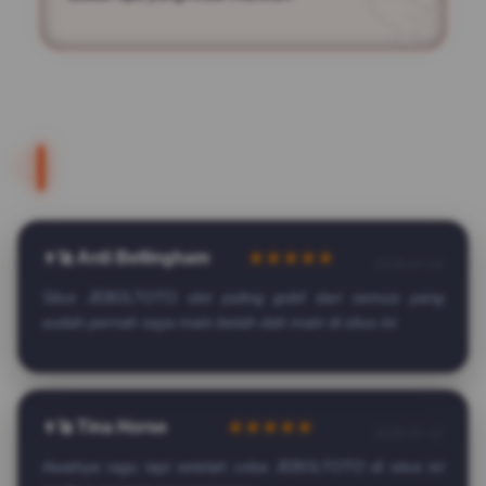
ULASAN TERBARU KOMUNITAS
JEBOLTOTO
Ardi Bellingham
★★★★★
2026-07-18
Situs JEBOLTOTO slot paling gokil dari semua yang
sudah pernah saya main betah dah main di situs ini
Tina Horse
★★★★★
2026-07-12
Awalnya ragu tapi setelah coba JEBOLTOTO di situs ini