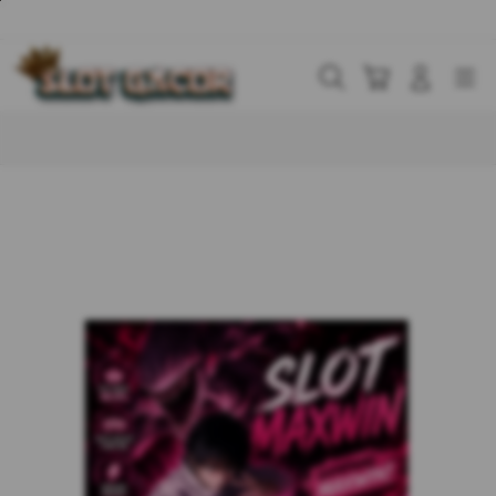
Skip
to
content
Cari
Troli
Login
Navigation
Buka Info Lebih Lanjut