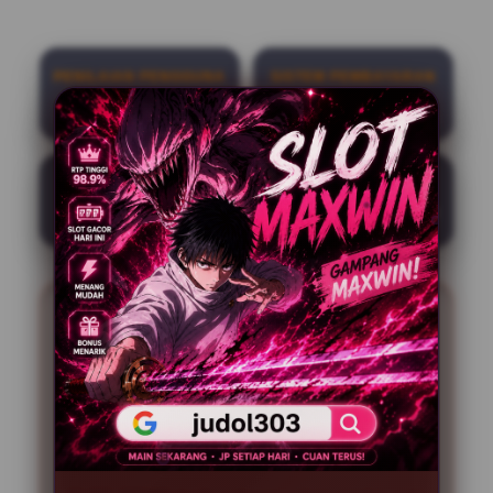
PENILAIAN PENGGUNA
SISTEM PEMBAYARAN
120.123.003
5 Metode
LAYANAN SUPPORT
SISTEM
24/7
Pragmatic Play
JEBOLTOTO
adalah bandar togel Asia terpopuler
dan link situs TOTO slot gacor terpercaya. Kami
menyediakan pasaran togel resmi terlengkap,
game slot online gampang menang, serta
transaksi aman dengan layanan online 24 jam
nonstop setiap hari!