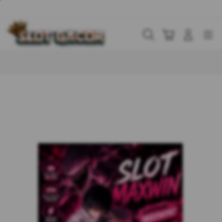
Skip
to
content
Cari
Troli
Login
Navigation
Buka Info Lebih Lanjut