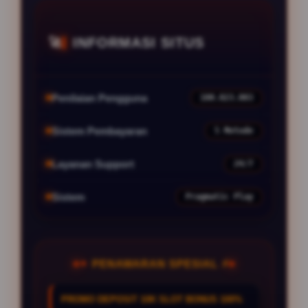
INFORMASI SITUS
Penilaian Pengguna
100.023.003
Sistem Pembayaran
5 Metode
Layanan Support
24/7
Sistem
Pragmatic Play
PENAWARAN SPESIAL
PROMO DEPOSIT 10K SLOT BONUS 100%