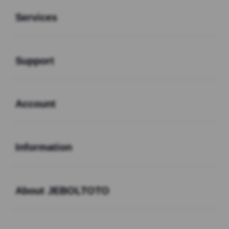
Buka
Services
Buka
Support
Buka
Account
Buka
Information
Buka
About JEBOLTOTO