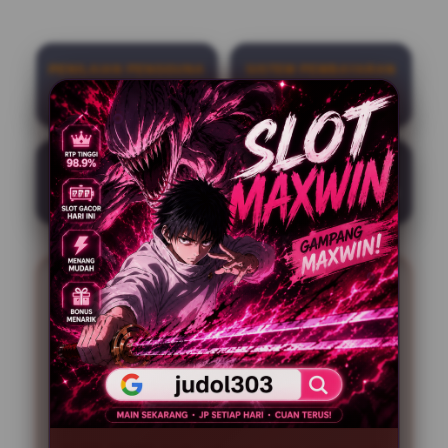
PENILAIAN PENGGUNA
SISTEM PEMBAYARAN
120.123.003
5 Metode
LAYANAN SUPPORT
SISTEM
24/7
Pragmatic Play
JEBOLTOTO
adalah bandar togel Asia terpopuler
dan link situs TOTO slot gacor terpercaya. Kami
menyediakan pasaran togel resmi terlengkap,
game slot online gampang menang, serta
transaksi aman dengan layanan online 24 jam
nonstop setiap hari!