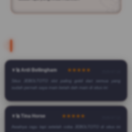
ULASAN TERBARU KOMUNITAS
JEBOLTOTO
Ardi Bellingham
★★★★★
2026-07-18
Situs JEBOLTOTO slot paling gokil dari semua yang
sudah pernah saya main betah dah main di situs ini
Tina Horse
★★★★★
2026-07-12
Awalnya ragu tapi setelah coba JEBOLTOTO di situs ini