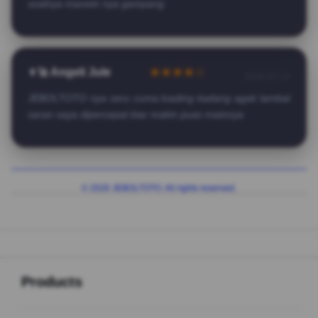
soalnya maxwin nya gampang
Angeli Jule
★★★★☆
2026-07-14
JEBOLTOTO nya seru cuma loading kadang agak lambat
saran saya dipercepat biar makin puas mainnya
© 2026 JEBOLTOTO. All rights reserved.
Buka
Footer Navigation
Products