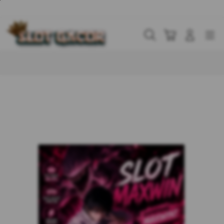
Skip
to
content
Cari
Troli
Login
Navigation
Buka Info Lebih Lanjut