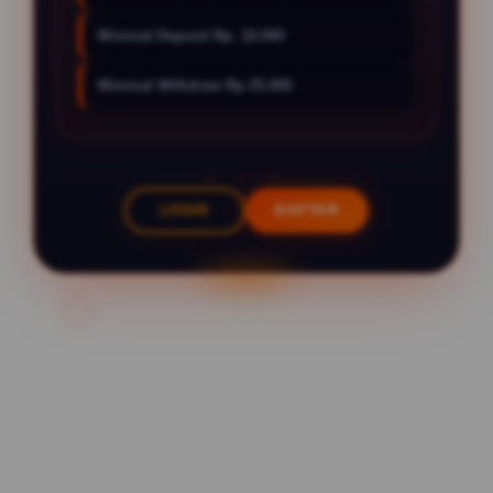
Minimal Deposit Rp. 10.000
Minimal Withdraw Rp 25.000
LOGIN
DAFTAR
Layer Popup Close
JEBOLTOTO: Link Situ
TOTO Slot Gacor Terpercaya
dan Bandar Togel Asia
Terpopuler