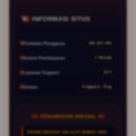
INFORMASI SITUS
Penilaian Pengguna
100.023.003
Sistem Pembayaran
5 Metode
Layanan Support
24/7
Sistem
Pragmatic Play
PENAWARAN SPESIAL
PROMO DEPOSIT 10K SLOT BONUS 100%