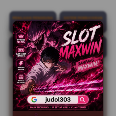
PENILAIAN PENGGUNA
SISTEM PEMBAYARAN
120.123.003
5 Metode
LAYANAN SUPPORT
SISTEM
24/7
Pragmatic Play
JEBOLTOTO
adalah bandar togel Asia terpopuler
dan link situs TOTO slot gacor terpercaya. Kami
menyediakan pasaran togel resmi terlengkap,
game slot online gampang menang, serta
transaksi aman dengan layanan online 24 jam
nonstop setiap hari!