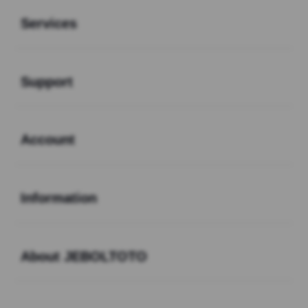
Buka
Services
Buka
Support
Buka
Account
Buka
Information
Buka
About JEBOLTOTO