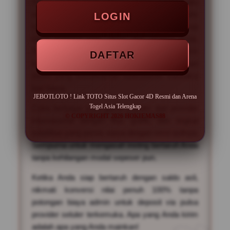
SLOT DEMO hadir sebagai solusi cerdas satu
atap untuk Anda! Kami menyediakan akses gratis
LOGIN
ke ribuan simulator mesin slot online terlengkap
untuk menguji pola, ritme, dan strategi Anda.
Tidak hanya sebagai tempat latihan, platform
DAFTAR
kami juga terintegrasi dengan gerbang taruhan
resmi yang menawarkan kemudahan transaksi
luar biasa.
JEBOTLOTO ! Link TOTO Situs Slot Gacor 4D Resmi dan Arena
Togel Asia Telengkap
Coba berbagai judul game populer dari provider
© COPYRIGHT 2026 HOKIEMAS88
internasional dengan fitur, grafik, dan tingkat
volatilitas yang persis sama dengan versi aslinya.
Sempurna untuk mengasah insting bertaruh Anda
tanpa kehilangan modal sepeser pun.
Ketika Anda siap bertaruh dengan saldo asli,
nikmati konversi nilai penuh 100% tanpa
potongan biaya admin untuk deposit via pulsa
provider seluler terkemuka. Apa yang Anda kirim
adalah apa yang Anda mainkan!