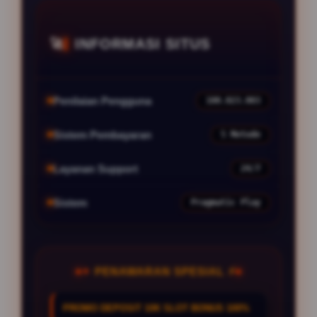
INFORMASI SITUS
Penilaian Pengguna
100.023.003
Sistem Pembayaran
5 Metode
Layanan Support
24/7
Sistem
Pragmatic Play
PENAWARAN SPESIAL
PROMO DEPOSIT 10K SLOT BONUS 100%