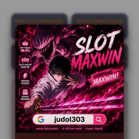
PENILAIAN PENGGUNA
SISTEM PEMBAYARAN
120.123.003
5 Metode
LAYANAN SUPPORT
SISTEM
24/7
Pragmatic Play
JEBOLTOTO
adalah bandar togel Asia terpopuler
dan link situs TOTO slot gacor terpercaya. Kami
menyediakan pasaran togel resmi terlengkap,
game slot online gampang menang, serta
transaksi aman dengan layanan online 24 jam
nonstop setiap hari!