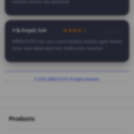
soalnya maxwin nya gampang
Angeli Jule
★★★★☆
2026-07-14
JEBOLTOTO nya seru cuma loading kadang agak lambat
saran saya dipercepat biar makin puas mainnya
© 2026 JEBOLTOTO. All rights reserved.
Buka
Footer Navigation
Products