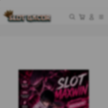
Skip
to
content
Cari
Troli
Login
Navigation
Buka Info Lebih Lanjut