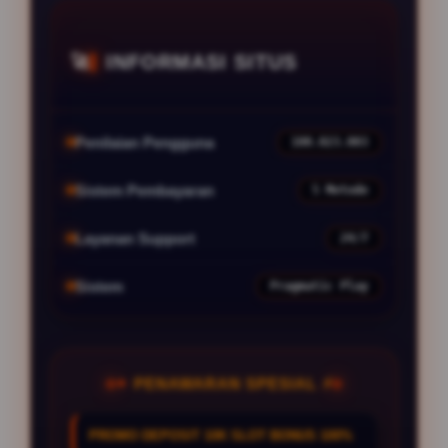
INFORMASI SITUS
Penilaian Pengguna
100.023.003
Sistem Pembayaran
5 Metode
Layanan Support
24/7
Sistem
Pragmatic Play
PENAWARAN SPESIAL
PROMO DEPOSIT 10K SLOT BONUS 100%