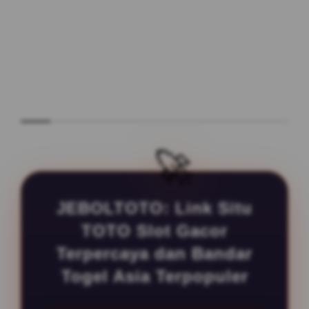
JEBOLTOTO: Link Situ
TOTO Slot Gacor
Terpercaya dan Bandar
Togel Asia Terpopuler