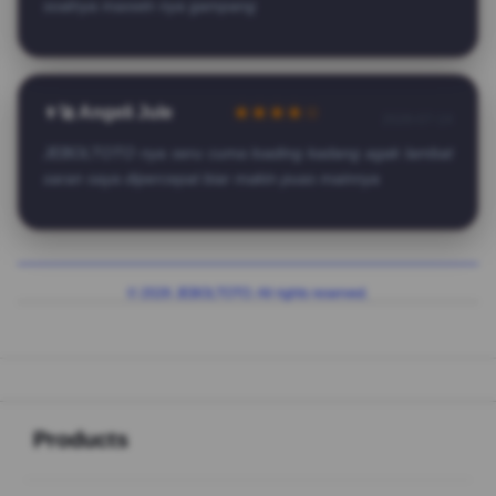
soalnya maxwin nya gampang
Angeli Jule
★★★★☆
2026-07-14
JEBOLTOTO nya seru cuma loading kadang agak lambat
saran saya dipercepat biar makin puas mainnya
© 2026 JEBOLTOTO. All rights reserved.
Buka
Footer Navigation
Products