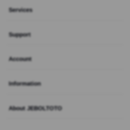
Buka
Services
Buka
Support
Buka
Account
Buka
Information
Buka
About JEBOLTOTO