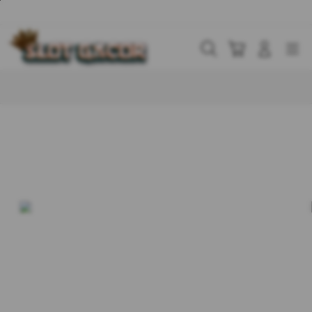
Skip
to
content
Cari
Troli
Login
Navigation
Buka Info Lebih Lanjut