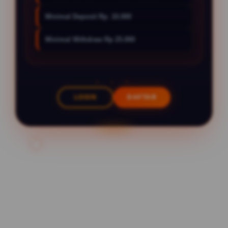
Minimal Deposit Rp. 10.000
Minimal Withdraw Rp 25.000
LOGIN
DAFTAR
Layer Popup Close
JEBOLTOTO: Link Situ
TOTO Slot Gacor Terpercaya
dan Bandar Togel Asia
Terpopuler