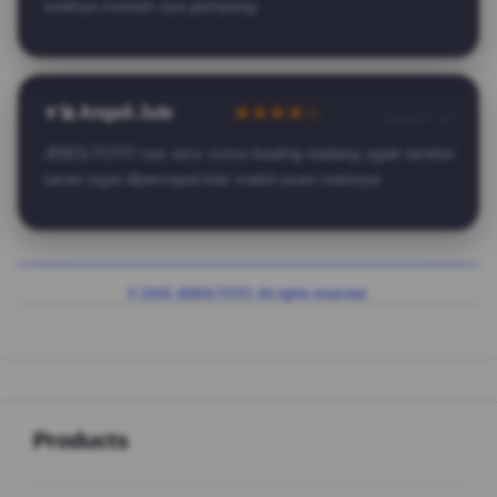
soalnya maxwin nya gampang
Angeli Jule
★★★★☆
2026-07-14
JEBOLTOTO nya seru cuma loading kadang agak lambat
saran saya dipercepat biar makin puas mainnya
© 2026 JEBOLTOTO. All rights reserved.
Buka
Footer Navigation
Products