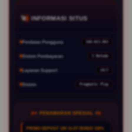
INFORMASI SITUS
Penilaian Pengguna
100.023.003
Sistem Pembayaran
5 Metode
Layanan Support
24/7
Sistem
Pragmatic Play
PENAWARAN SPESIAL
PROMO DEPOSIT 10K SLOT BONUS 100%