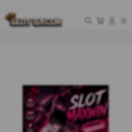
Skip
to
content
Cari
Troli
Login
Navigation
Buka Info Lebih Lanjut