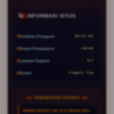
INFORMASI SITUS
Penilaian Pengguna
100.023.003
Sistem Pembayaran
5 Metode
Layanan Support
24/7
Sistem
Pragmatic Play
PENAWARAN SPESIAL
PROMO DEPOSIT 10K SLOT BONUS 100%