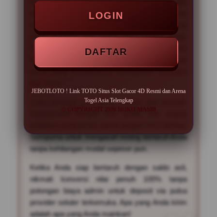
SLOT DEMO hadir sebagai solusi cerdas satu
atap untuk Anda! Kami menyediakan akses gratis
LOGIN
ke ribuan simulator mesin slot online terlengkap
untuk menguji pola, ritme, dan strategi Anda.
Tidak hanya sebagai tempat latihan, platform
DAFTAR
kami juga terintegrasi dengan gerbang taruhan
resmi yang menawarkan kemudahan transaksi
luar biasa.
JEBOTLOTO ! Link TOTO Situs Slot Gacor 4D Resmi dan Arena
Togel Asia Telengkap
Coba berbagai judul game populer dari provider
© COPYRIGHT 2026 HOKIEMAS88
internasional dengan fitur, grafik, dan tingkat
volatilitas yang persis sama dengan versi aslinya.
Sempurna untuk mengasah insting bertaruh Anda
tanpa kehilangan modal sepeser pun.
Ketika Anda siap bertaruh dengan saldo asli,
nikmati konversi nilai penuh 100% tanpa
potongan biaya admin untuk deposit via pulsa
provider seluler terkemuka. Apa yang Anda kirim
adalah apa yang Anda mainkan!