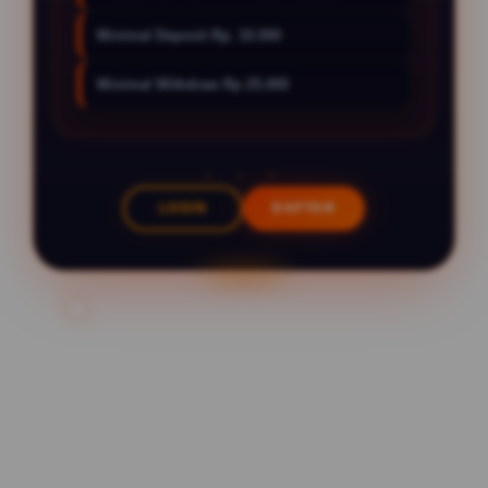
Minimal Deposit Rp. 10.000
Minimal Withdraw Rp 25.000
LOGIN
DAFTAR
Layer Popup Close
JEBOLTOTO: Link Situ
TOTO Slot Gacor Terpercaya
dan Bandar Togel Asia
Terpopuler