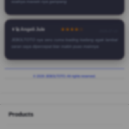
soalnya maxwin nya gampang
Angeli Jule
★★★★☆
2026-07-14
JEBOLTOTO nya seru cuma loading kadang agak lambat
saran saya dipercepat biar makin puas mainnya
© 2026 JEBOLTOTO. All rights reserved.
Buka
Footer Navigation
Products