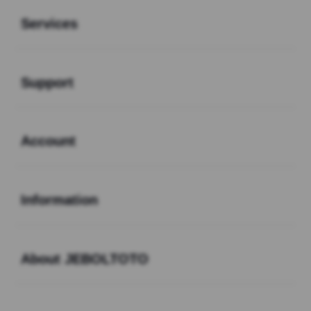
Buka
Services
Buka
Support
Buka
Account
Buka
Information
Buka
About JEBOLTOTO