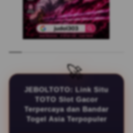
JEBOLTOTO: Link Situ
TOTO Slot Gacor
Terpercaya dan Bandar
Togel Asia Terpopuler