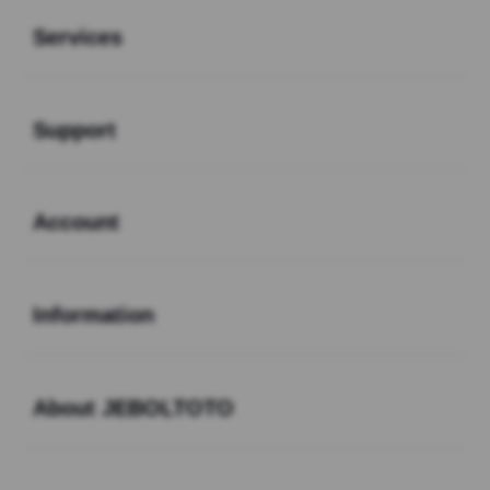
Buka
Services
Buka
Support
Buka
Account
Buka
Information
Buka
About JEBOLTOTO