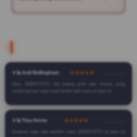
ULASAN TERBARU KOMUNITAS
JEBOLTOTO
Ardi Bellingham
★★★★★
2026-07-18
Situs JEBOLTOTO slot paling gokil dari semua yang
sudah pernah saya main betah dah main di situs ini
Tina Horse
★★★★★
2026-07-12
Awalnya ragu tapi setelah coba JEBOLTOTO di situs ini