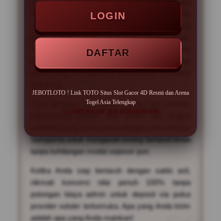
SLOT DEMO hadir sebagai solusi cerdas satu
atap untuk Anda! Kami menyediakan akses gratis
LOGIN
ke ribuan simulator mesin slot online terlengkap
untuk menguji pola, ritme, dan strategi Anda.
Tidak hanya sebagai tempat latihan, platform
DAFTAR
kami juga terintegrasi dengan gerbang taruhan
resmi yang menawarkan kemudahan transaksi
luar biasa.
JEBOTLOTO ! Link TOTO Situs Slot Gacor 4D Resmi dan Arena
Togel Asia Telengkap
Coba berbagai judul game populer dari provider
© COPYRIGHT 2026 HOKIEMAS88
internasional dengan fitur, grafik, dan tingkat
volatilitas yang persis sama dengan versi aslinya.
Sempurna untuk mengasah insting bertaruh Anda
tanpa kehilangan modal sepeser pun.
Ketika Anda siap bertaruh dengan saldo asli,
nikmati konversi nilai penuh 100% tanpa
potongan biaya admin untuk deposit via pulsa
provider seluler terkemuka. Apa yang Anda kirim
adalah apa yang Anda mainkan!