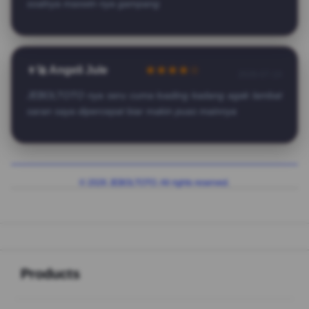
soalnya maxwin nya gampang
Angeli Jule
★★★★☆
2026-07-14
JEBOLTOTO nya seru cuma loading kadang agak lambat
saran saya dipercepat biar makin puas mainnya
© 2026 JEBOLTOTO. All rights reserved.
Buka
Footer Navigation
Products