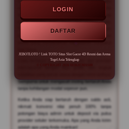
SLOT DEMO hadir sebagai solusi cerdas satu
atap untuk Anda! Kami menyediakan akses gratis
LOGIN
ke ribuan simulator mesin slot online terlengkap
untuk menguji pola, ritme, dan strategi Anda.
Tidak hanya sebagai tempat latihan, platform
DAFTAR
kami juga terintegrasi dengan gerbang taruhan
resmi yang menawarkan kemudahan transaksi
luar biasa.
JEBOTLOTO ! Link TOTO Situs Slot Gacor 4D Resmi dan Arena
Togel Asia Telengkap
Coba berbagai judul game populer dari provider
© COPYRIGHT 2026 HOKIEMAS88
internasional dengan fitur, grafik, dan tingkat
volatilitas yang persis sama dengan versi aslinya.
Sempurna untuk mengasah insting bertaruh Anda
tanpa kehilangan modal sepeser pun.
Ketika Anda siap bertaruh dengan saldo asli,
nikmati konversi nilai penuh 100% tanpa
potongan biaya admin untuk deposit via pulsa
provider seluler terkemuka. Apa yang Anda kirim
adalah apa yang Anda mainkan!