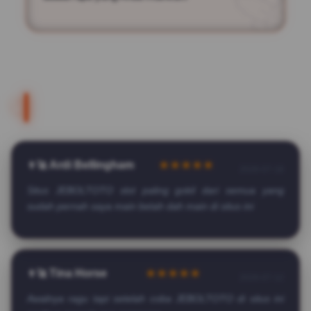
ULASAN TERBARU KOMUNITAS
JEBOLTOTO
Ardi Bellingham
★★★★★
2026-07-18
Situs JEBOLTOTO slot paling gokil dari semua yang
sudah pernah saya main betah dah main di situs ini
Tina Horse
★★★★★
2026-07-12
Awalnya ragu tapi setelah coba JEBOLTOTO di situs ini