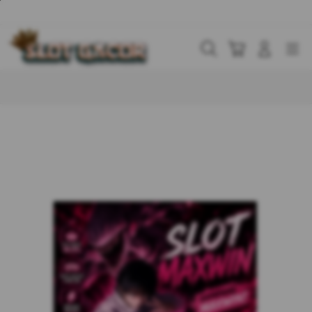
Skip
to
content
Cari
Troli
Login
Navigation
Buka Info Lebih Lanjut