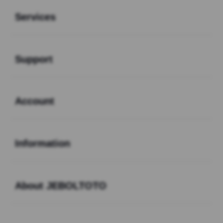
Buka
Services
Buka
Support
Buka
Account
Buka
Information
Buka
About JEBOLTOTO