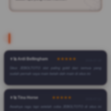
ULASAN TERBARU KOMUNITAS
JEBOLTOTO
Ardi Bellingham
★★★★★
2026-07-18
Situs JEBOLTOTO slot paling gokil dari semua yang
sudah pernah saya main betah dah main di situs ini
Tina Horse
★★★★★
2026-07-12
Awalnya ragu tapi setelah coba JEBOLTOTO di situs ini