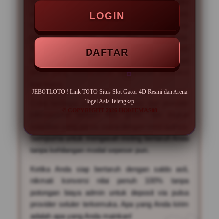
SLOT DEMO hadir sebagai solusi cerdas satu
atap untuk Anda! Kami menyediakan akses gratis
LOGIN
ke ribuan simulator mesin slot online terlengkap
untuk menguji pola, ritme, dan strategi Anda.
Tidak hanya sebagai tempat latihan, platform
DAFTAR
kami juga terintegrasi dengan gerbang taruhan
resmi yang menawarkan kemudahan transaksi
luar biasa.
JEBOTLOTO ! Link TOTO Situs Slot Gacor 4D Resmi dan Arena
Togel Asia Telengkap
Coba berbagai judul game populer dari provider
© COPYRIGHT 2026 HOKIEMAS88
internasional dengan fitur, grafik, dan tingkat
volatilitas yang persis sama dengan versi aslinya.
Sempurna untuk mengasah insting bertaruh Anda
tanpa kehilangan modal sepeser pun.
Ketika Anda siap bertaruh dengan saldo asli,
nikmati konversi nilai penuh 100% tanpa
potongan biaya admin untuk deposit via pulsa
provider seluler terkemuka. Apa yang Anda kirim
adalah apa yang Anda mainkan!