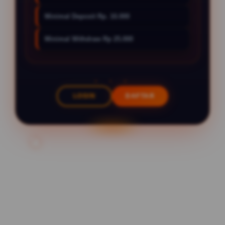
Minimal Deposit Rp. 10.000
Minimal Withdraw Rp 25.000
LOGIN
DAFTAR
Layer Popup Close
JEBOLTOTO: Link Situ
TOTO Slot Gacor Terpercaya
dan Bandar Togel Asia
Terpopuler