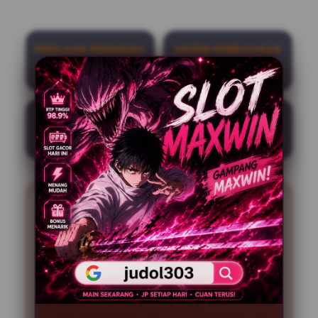
PENILAIAN PENGGUNA
SISTEM PEMBAYARAN
120.123.003
5 Metode
LAYANAN SUPPORT
SISTEM
24/7
Pragmatic Play
JEBOLTOTO
adalah bandar togel Asia terpopuler
dan link situs TOTO slot gacor terpercaya. Kami
menyediakan pasaran togel resmi terlengkap,
game slot online gampang menang, serta
transaksi aman dengan layanan online 24 jam
nonstop setiap hari!