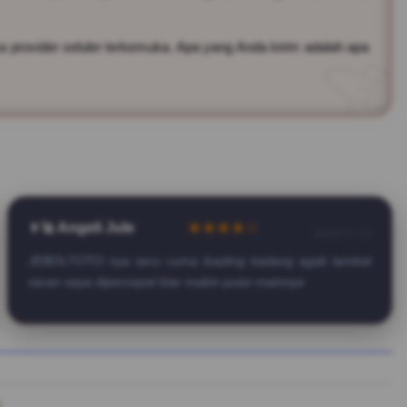
sa provider seluler terkemuka. Apa yang Anda kirim adalah apa
Angeli Jule
★★★★☆
2026-07-14
JEBOLTOTO nya seru cuma loading kadang agak lambat
saran saya dipercepat biar makin puas mainnya