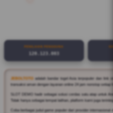
Layer Popup Close
JEBOLTOTO: Link Situ T
PENILAIAN PENGGUNA
S
120.123.003
JEBOLTOTO
adalah bandar togel Asia terpopuler dan link
transaksi aman dengan layanan online 24 jam nonstop setiap h
SLOT DEMO hadir sebagai solusi cerdas satu atap untuk Anda!
Tidak hanya sebagai tempat latihan, platform kami juga teri
Coba berbagai judul game populer dari provider internasional 