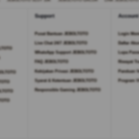
Support
Account
Pusat Bantuan JEBOLTOTO
Login Me
Live Chat 24/7 JEBOLTOTO
Daftar Ak
OLTOTO
WhatsApp Support JEBOLTOTO
Lupa Pas
k
FAQ JEBOLTOTO
Riwayat T
Kebijakan Privasi JEBOLTOTO
Panduan V
BOLTOTO
Syarat & Ketentuan JEBOLTOTO
Program 
LTOTO
Responsible Gaming JEBOLTOTO
OLTOTO
LTOTO