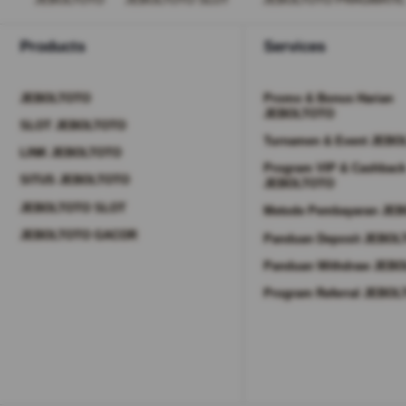
Footer Navigation
Products
Services
JEBOLTOTO
Promo & Bonus Harian
JEBOLTOTO
SLOT JEBOLTOTO
Turnamen & Event JEB
LINK JEBOLTOTO
Program VIP & Cashbac
SITUS JEBOLTOTO
JEBOLTOTO
JEBOLTOTO SLOT
Metode Pembayaran JE
JEBOLTOTO GACOR
Panduan Deposit JEBO
Panduan Withdraw JEB
Program Referral JEBO