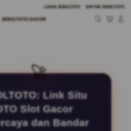
LOGIN JEBOLTOTO
DAFTAR JEBOLTOTO
Cari
Troli
Login/Sign-Up
JEBOLTOTO GACOR
Cari
LTOTO: Link Situ
OTO Slot Gacor
ercaya dan Bandar