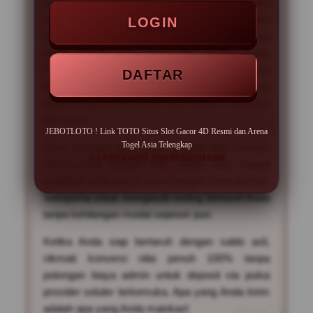
SLOT DEMO hadir sebagai solusi cerdas satu
atap untuk Anda! Kami menyediakan akses gratis
LOGIN
ke ribuan simulator mesin slot online terlengkap
untuk menguji pola, ritme, dan strategi Anda.
Tidak hanya sebagai tempat latihan, platform
DAFTAR
kami juga terintegrasi dengan gerbang taruhan
resmi yang menawarkan kemudahan transaksi
luar biasa.
JEBOTLOTO ! Link TOTO Situs Slot Gacor 4D Resmi dan Arena
Togel Asia Telengkap
Coba berbagai judul game populer dari provider
© COPYRIGHT 2026 HOKIEMAS88
internasional dengan fitur, grafik, dan tingkat
volatilitas yang persis sama dengan versi aslinya.
Sempurna untuk mengasah insting bertaruh Anda
tanpa kehilangan modal sepeser pun.
Ketika Anda siap bertaruh dengan saldo asli,
nikmati konversi nilai penuh 100% tanpa
potongan biaya admin untuk deposit via pulsa
provider seluler terkemuka. Apa yang Anda kirim
adalah apa yang Anda mainkan!