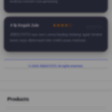
soalnya maxwin nya gampang
Angeli Jule
★★★★☆
2026-07-14
JEBOLTOTO nya seru cuma loading kadang agak lambat
saran saya dipercepat biar makin puas mainnya
© 2026 JEBOLTOTO. All rights reserved.
Buka
Footer Navigation
Products