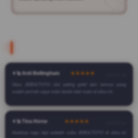
ULASAN TERBARU KOMUNITAS
JEBOLTOTO
Ardi Bellingham
★★★★★
2026-07-18
Situs JEBOLTOTO slot paling gokil dari semua yang
sudah pernah saya main betah dah main di situs ini
Tina Horse
★★★★★
2026-07-12
Awalnya ragu tapi setelah coba JEBOLTOTO di situs ini