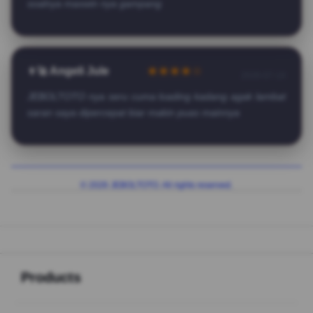
soalnya maxwin nya gampang
Angeli Jule
★★★★☆
2026-07-14
JEBOLTOTO nya seru cuma loading kadang agak lambat
saran saya dipercepat biar makin puas mainnya
© 2026 JEBOLTOTO. All rights reserved.
Buka
Footer Navigation
Products