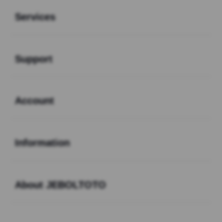
Buka
Services
Buka
Support
Buka
Account
Buka
Information
Buka
About JEBOLTOTO