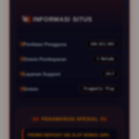
INFORMASI SITUS
Penilaian Pengguna
100.023.003
Sistem Pembayaran
5 Metode
Layanan Support
24/7
Sistem
Pragmatic Play
PENAWARAN SPESIAL
PROMO DEPOSIT 10K SLOT BONUS 100%