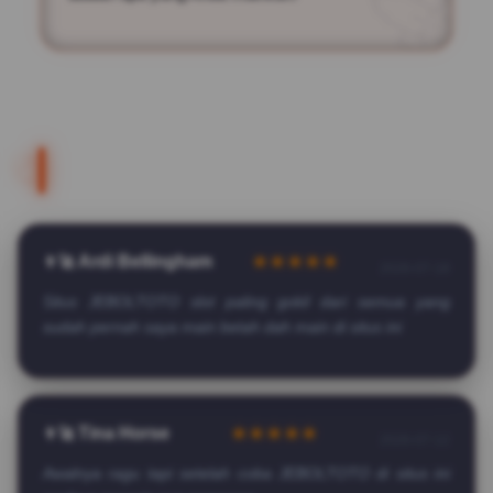
ULASAN TERBARU KOMUNITAS
JEBOLTOTO
Ardi Bellingham
★★★★★
2026-07-18
Situs JEBOLTOTO slot paling gokil dari semua yang
sudah pernah saya main betah dah main di situs ini
Tina Horse
★★★★★
2026-07-12
Awalnya ragu tapi setelah coba JEBOLTOTO di situs ini