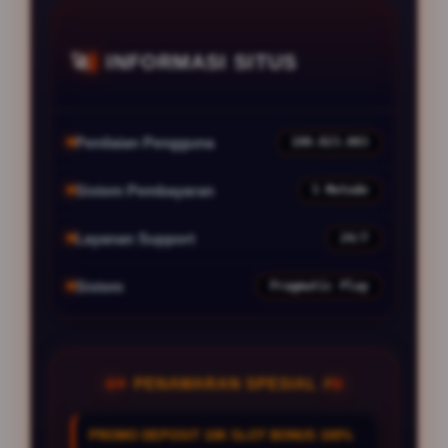
INFORMASI SITUS
Penilaian Pengguna
100.023.003
Sistem Pembayaran
5 Metode
Layanan Support
24/7
Sistem
Pragmatic Play
PENAWARAN SPESIAL
PROMO DEPOSIT 10K SLOT BONUS 100%