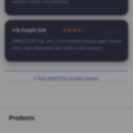
soalnya maxwin nya gampang
Angeli Jule
★★★★☆
2026-07-14
JEBOLTOTO nya seru cuma loading kadang agak lambat
saran saya dipercepat biar makin puas mainnya
© 2026 JEBOLTOTO. All rights reserved.
Buka
Footer Navigation
Products