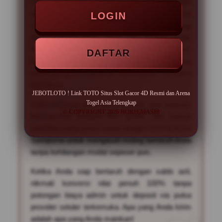
SLOT DEMO hadir sebagai solusi cerdas satu
atap untuk Anda! Kami menyediakan akses gratis
LOGIN
ke ribuan simulator mesin slot online terlengkap
untuk menguji pola, ritme, dan strategi Anda.
Tidak hanya sebagai tempat latihan, platform
DAFTAR
kami juga terintegrasi dengan gerbang taruhan
resmi yang menawarkan kemudahan transaksi
luar biasa.
JEBOTLOTO ! Link TOTO Situs Slot Gacor 4D Resmi dan Arena
Togel Asia Telengkap
Coba berbagai judul game populer dari provider
© COPYRIGHT 2026 HOKIEMAS88
internasional dengan fitur, grafik, dan tingkat
volatilitas yang persis sama dengan versi aslinya.
Sempurna untuk mengasah insting bertaruh Anda
tanpa kehilangan modal sepeser pun.
Ketika Anda siap bertaruh dengan saldo asli,
nikmati konversi nilai penuh 100% tanpa
potongan biaya admin untuk deposit via pulsa
provider seluler terkemuka. Apa yang Anda kirim
adalah apa yang Anda mainkan!