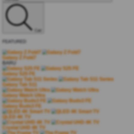
Cari
FEATURED
Galaxy Z Fold7
BARU
Galaxy S25 FE
Galaxy Tab S11
Galaxy Watch Ultra
Galaxy Buds3 FE
QLED 4K TV
Crystal UHD 4K TV