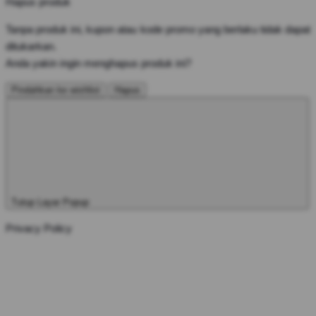
Hapus produk
Tanpa produk ini, kupon atau kode promo yang berlaku tidak dapat
ditukarkan.
Anda yakin ingin menghapus produk ini?
Pindahkan ke wishlist
Hapus
Tutup Layar Popup
Privacy Policy