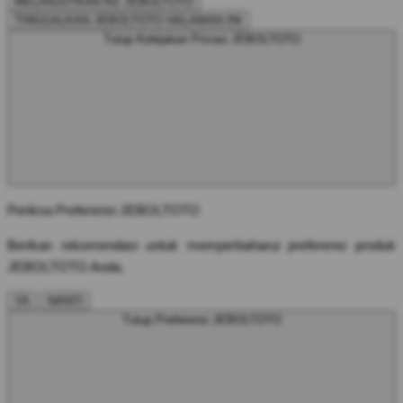
MELANJUTKAN KE JEBOLTOTO
TINGGALKAN JEBOLTOTO HALAMAN INI
Tutup Kebijakan Privasi JEBOLTOTO
Periksa Preferensi JEBOLTOTO
Berikan rekomendasi untuk memperbaharui preferensi produk
JEBOLTOTO Anda.
YA
NANTI
Tutup Preferensi JEBOLTOTO