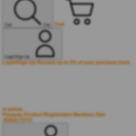
Troli
Cari
Cari
Login/Sign-Up
Login/Sign-Up
Receive up to 5% of your purchase back
in points.
Pesanan
Product Registration
Members
Slot
JEBOLTOTO