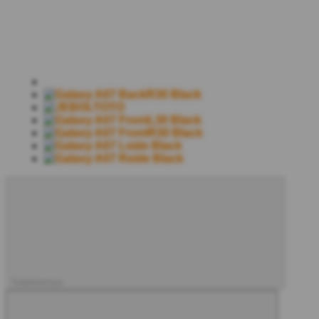
Sebelumnya