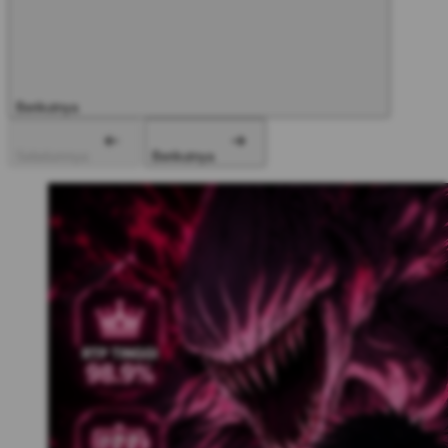
Berikutnya
Sebelumnya
Berikutnya