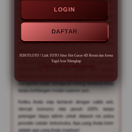
SLOT DEMO hadir sebagai solusi cerdas satu
atap untuk Anda! Kami menyediakan akses gratis
LOGIN
ke ribuan simulator mesin slot online terlengkap
untuk menguji pola, ritme, dan strategi Anda.
Tidak hanya sebagai tempat latihan, platform
DAFTAR
kami juga terintegrasi dengan gerbang taruhan
resmi yang menawarkan kemudahan transaksi
luar biasa.
JEBOTLOTO ! Link TOTO Situs Slot Gacor 4D Resmi dan Arena
Togel Asia Telengkap
Coba berbagai judul game populer dari provider
© COPYRIGHT 2026 HOKIEMAS88
internasional dengan fitur, grafik, dan tingkat
volatilitas yang persis sama dengan versi aslinya.
Sempurna untuk mengasah insting bertaruh Anda
tanpa kehilangan modal sepeser pun.
Ketika Anda siap bertaruh dengan saldo asli,
nikmati konversi nilai penuh 100% tanpa
potongan biaya admin untuk deposit via pulsa
provider seluler terkemuka. Apa yang Anda kirim
adalah apa yang Anda mainkan!