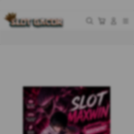
Skip
to
content
Cari
Troli
Login
Navigation
Buka Info Lebih Lanjut