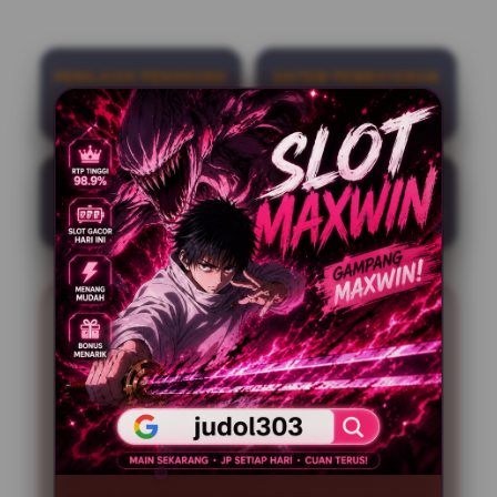
PENILAIAN PENGGUNA
SISTEM PEMBAYARAN
120.123.003
5 Metode
LAYANAN SUPPORT
SISTEM
24/7
Pragmatic Play
JEBOLTOTO
adalah bandar togel Asia terpopuler
dan link situs TOTO slot gacor terpercaya. Kami
menyediakan pasaran togel resmi terlengkap,
game slot online gampang menang, serta
transaksi aman dengan layanan online 24 jam
nonstop setiap hari!