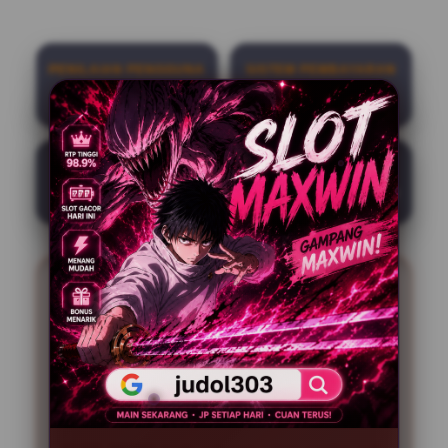
PENILAIAN PENGGUNA
SISTEM PEMBAYARAN
120.123.003
5 Metode
LAYANAN SUPPORT
SISTEM
24/7
Pragmatic Play
JEBOLTOTO
adalah bandar togel Asia terpopuler
dan link situs TOTO slot gacor terpercaya. Kami
menyediakan pasaran togel resmi terlengkap,
game slot online gampang menang, serta
transaksi aman dengan layanan online 24 jam
nonstop setiap hari!