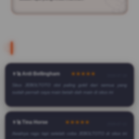
ULASAN TERBARU KOMUNITAS
JEBOLTOTO
Ardi Bellingham
★★★★★
2026-07-18
Situs JEBOLTOTO slot paling gokil dari semua yang
sudah pernah saya main betah dah main di situs ini
Tina Horse
★★★★★
2026-07-12
Awalnya ragu tapi setelah coba JEBOLTOTO di situs ini