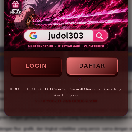
OTO Slot Gacor Terpercay
Terpopuler
ISTEM PEMBAYARAN
LAYANAN SUPPOR
5 Metode
24/7
LOGIN
DAFTAR
JEBOTLOTO ! Link TOTO Situs Slot Gacor 4D Resmi dan Arena Togel
 situs TOTO slot gacor terpercaya. Kami menyediakan pasaran toge
Asia Telengkap
ari!
© COPYRIGHT 2026 HOKIEMAS88
 Kami menyediakan akses gratis ke ribuan simulator mesin slot onl
ntegrasi dengan gerbang taruhan resmi yang menawarkan kemudahan tr
dengan fitur, grafik, dan tingkat volatilitas yang persis sama denga