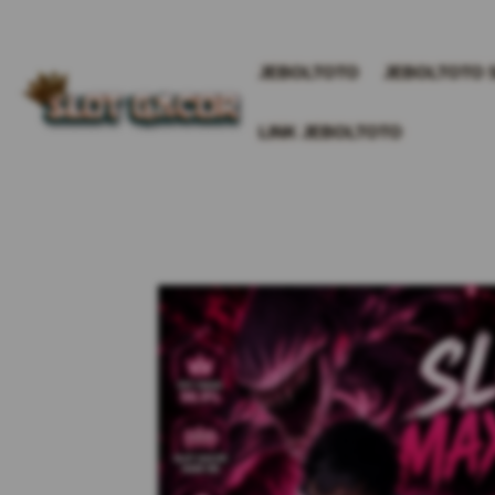
Skip
to
content
JEBOLTOTO
JEBOLTOTO 
LINK JEBOLTOTO
Buka Info Lebih Lanjut