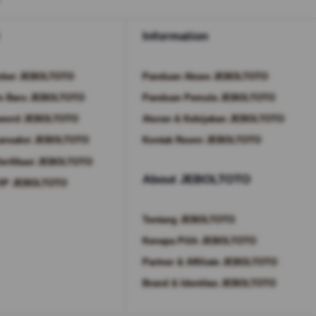
Information
mber JEBOLTOTO
Panduan Akses JEBOLTOTO
un Baru JEBOLTOTO
Panduan Pemula JEBOLTOTO
sword JEBOLTOTO
Aturan & Kebijakan JEBOLTOTO
ransaksi JEBOLTOTO
Kontak Resmi JEBOLTOTO
erifikasi JEBOLTOTO
About JEBOLTOTO
VIP JEBOLTOTO
Tentang JEBOLTOTO
Kenapa Pilih JEBOLTOTO
Partner & Affiliate JEBOLTOTO
Brand & Identitas JEBOLTOTO