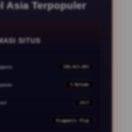
l Asia Terpopuler
MASI SITUS
ngguna
100.023.003
ayaran
5 Metode
ort
24/7
Pragmatic Play