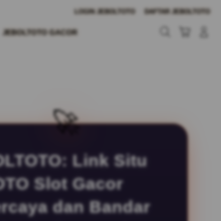
LOGIN JEBOLTOTO
DAFTAR JEBOLTOTO
Cari
Troli
Login/Sign-Up
JEBOLTOTO GACOR
Cari
LTOTO: Link Situ
OTO Slot Gacor
ercaya dan Bandar