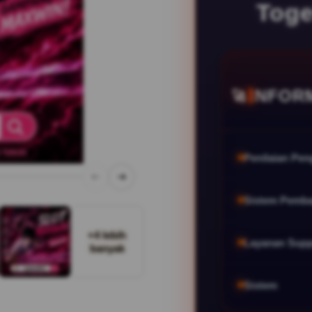
Toge
INFOR
Penilaian Pe
Sebelumnya
Berikutnya
Sistem Pemb
+4 lebih
Layanan Supp
banyak
Sistem