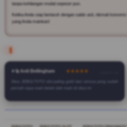
tanpa kehilangan modal sepeser pun.
Ketika Anda siap bertaruh dengan saldo asli, nikmati konvers
yang Anda mainkan!
ULASAN TERBARU KOMUNITAS 
Ardi Bellingham
★★★★★
2026-07-18
Situs JEBOLTOTO slot paling gokil dari semua yang sudah
pernah saya main betah dah main di situs ini
JEBOLTOTO
JEBOLTOTO SLOT
JEBOLTOTO PRAGMATI