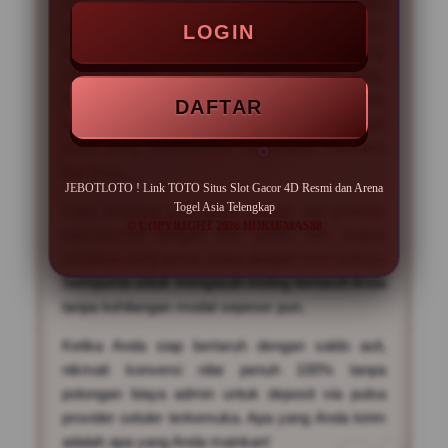
SLOT DEMO hadir sebagai solusi cerdas satu
atap untuk Anda! Kami menyediakan akses gratis
LOGIN
ke ribuan simulator mesin slot online terlengkap
untuk menguji pola, ritme, dan strategi Anda.
Tidak hanya sebagai tempat latihan, platform
DAFTAR
kami juga terintegrasi dengan gerbang taruhan
resmi yang menawarkan kemudahan transaksi
luar biasa.
JEBOTLOTO ! Link TOTO Situs Slot Gacor 4D Resmi dan Arena
Togel Asia Telengkap
Coba berbagai judul game populer dari provider
© COPYRIGHT 2026 HOKIEMAS88
internasional dengan fitur, grafik, dan tingkat
volatilitas yang persis sama dengan versi aslinya.
Sempurna untuk mengasah insting bertaruh Anda
tanpa kehilangan modal sepeser pun.
Ketika Anda siap bertaruh dengan saldo asli,
nikmati konversi nilai penuh 100% tanpa
potongan biaya admin untuk deposit via pulsa
provider seluler terkemuka. Apa yang Anda kirim
adalah apa yang Anda mainkan!