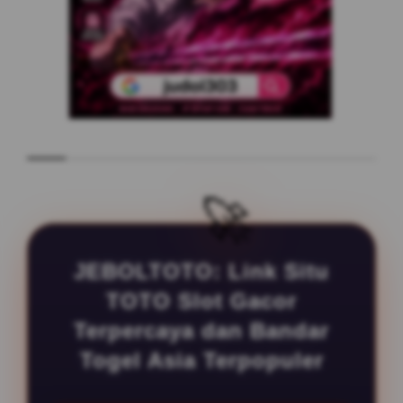
JEBOLTOTO: Link Situ
TOTO Slot Gacor
Terpercaya dan Bandar
Togel Asia Terpopuler