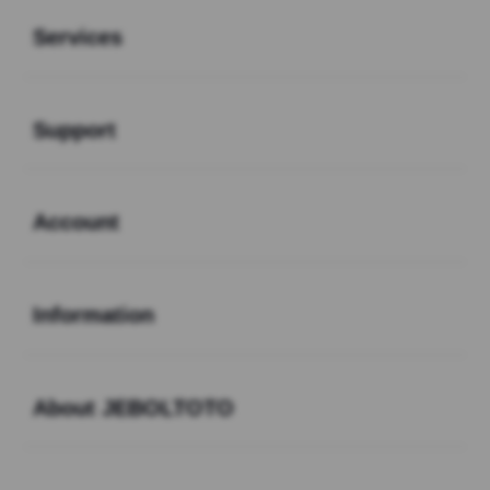
Buka
Services
Buka
Support
Buka
Account
Buka
Information
Buka
About JEBOLTOTO