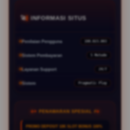
INFORMASI SITUS
Penilaian Pengguna
100.023.003
Sistem Pembayaran
5 Metode
Layanan Support
24/7
Sistem
Pragmatic Play
PENAWARAN SPESIAL
PROMO DEPOSIT 10K SLOT BONUS 100%