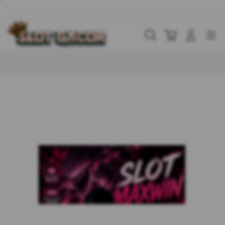
Skip
to
content
Cari
Troli
Login
Navigation
Buka Info Lebih Lanjut