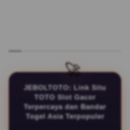
JEBOLTOTO: Link Situ
TOTO Slot Gacor
Terpercaya dan Bandar
Togel Asia Terpopuler