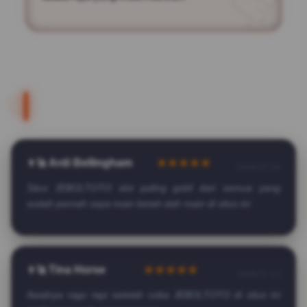
ULASAN TERBARU KOMUNITAS
JEBOLTOTO
Ardi Bellingham
★★★★★
2026-07-18
Situs JEBOLTOTO slot paling gokil dari semua yang
sudah pernah saya main betah dah main di situs ini
Tina Horse
★★★★★
2026-07-12
Awalnya ragu tapi setelah coba JEBOLTOTO di situs ini