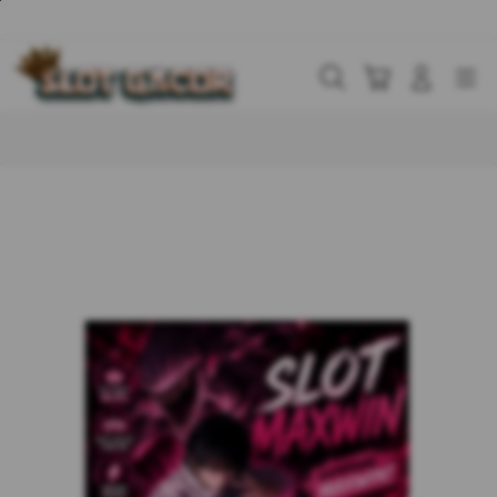
Skip
to
content
Cari
Troli
Login
Navigation
Buka Info Lebih Lanjut