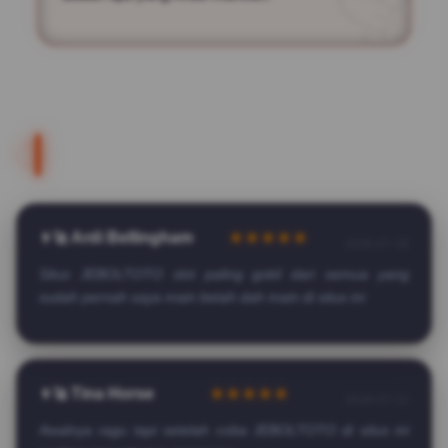
ULASAN TERBARU KOMUNITAS
JEBOLTOTO
Ardi Bellingham
★★★★★
2026-07-18
Situs JEBOLTOTO slot paling gokil dari semua yang
sudah pernah saya main betah dah main di situs ini
Tina Horse
★★★★★
2026-07-12
Awalnya ragu tapi setelah coba JEBOLTOTO di situs ini