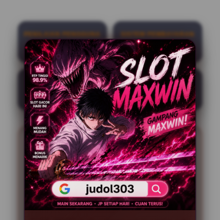
PENILAIAN PENGGUNA
SISTEM PEMBAYARAN
120.123.003
5 Metode
LAYANAN SUPPORT
SISTEM
24/7
Pragmatic Play
JEBOLTOTO
adalah bandar togel Asia terpopuler
dan link situs TOTO slot gacor terpercaya. Kami
menyediakan pasaran togel resmi terlengkap,
game slot online gampang menang, serta
transaksi aman dengan layanan online 24 jam
nonstop setiap hari!